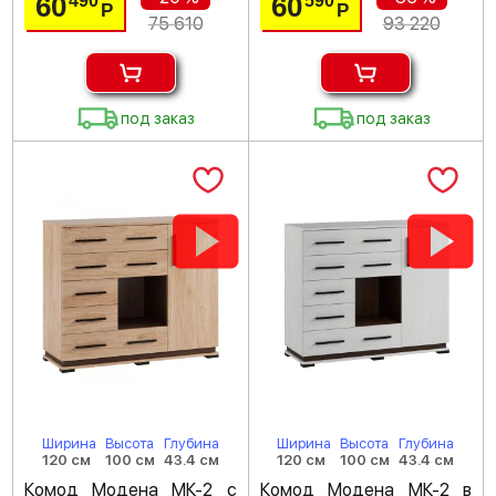
60
60
490
590
Р
Р
75 610
93 220
под заказ
под заказ
Ширина
Высота
Глубина
Ширина
Высота
Глубина
120 см
100 см
43.4 см
120 см
100 см
43.4 см
Комод Модена МК-2 с
Комод Модена МК-2 в