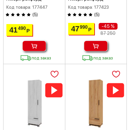
Код товара: 177447
Код товара: 177423
(
5
)
(
5
)
-45 %
47
990
41
490
Р
Р
87 250
под заказ
под заказ