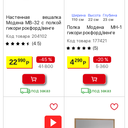
Ширина
Высота
Глубина
Настенная вешалка
110 см
22 см
23 см
Модена МВ-32 с полкой
Полка Модена МН-1
гикори рокфорд/венге
гикори рокфорд/венге
Код товара: 204102
Код товара: 177421
(
4.5
)
(
5
)
-45 %
-20 %
22
4
990
290
Р
Р
41 800
5 360
под заказ
под заказ