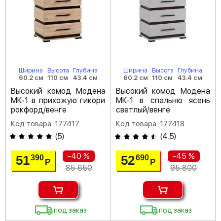
Ширина
Высота
Глубина
Ширина
Высота
Глубина
60.2 см
110 см
43.4 см
60.2 см
110 см
43.4 см
Высокий комод Модена
Высокий комод Модена
МК-1 в прихожую гикори
МК-1 в спальню ясень
рокфорд/венге
светлый/венге
Код товара: 177417
Код товара: 177418
(
5
)
(
4.5
)
-40 %
-45 %
51
52
390
690
Р
Р
85 650
95 800
под заказ
под заказ