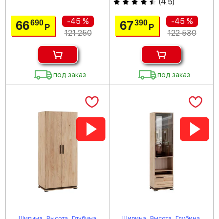
(
4.5
)
-45 %
-45 %
66
67
690
390
Р
Р
121 250
122 530
под заказ
под заказ
Ширина
Высота
Глубина
Ширина
Высота
Глубина