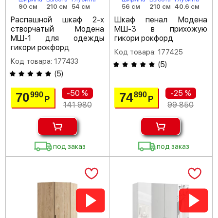
90 см
210 см
54 см
56 см
210 см
40.6 см
Распашной шкаф 2-х
Шкаф пенал Модена
створчатый Модена
МШ-3 в прихожую
МШ-1 для одежды
гикори рокфорд
гикори рокфорд
Код товара: 177425
Код товара: 177433
(
5
)
(
5
)
-50 %
-25 %
70
74
990
890
Р
Р
141 980
99 850
под заказ
под заказ