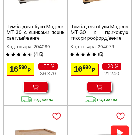
Тумба для обуви Модена
Тумба для обуви Модена
МТ-30 с ящиками ясень
МТ-30 в прихожую
светлый/венге
гикори рокфорд/венге
Код товара: 204080
Код товара: 204079
(
4.5
)
(
5
)
-55 %
-20 %
16
16
590
990
Р
Р
36 870
21 240
под заказ
под заказ