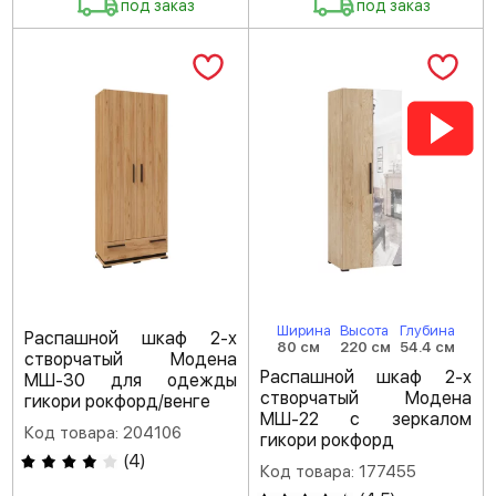
под заказ
под заказ
Ширина
Высота
Глубина
Распашной шкаф 2-х
80 см
220 см
54.4 см
створчатый Модена
Распашной шкаф 2-х
МШ-30 для одежды
створчатый Модена
гикори рокфорд/венге
МШ-22 с зеркалом
Код товара: 204106
гикори рокфорд
(
4
)
Код товара: 177455