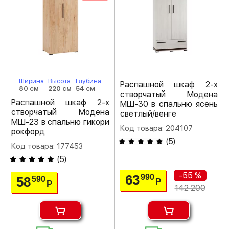
Ширина
Высота
Глубина
Распашной шкаф 2-х
80 см
220 см
54 см
створчатый Модена
Распашной шкаф 2-х
МШ-30 в спальню ясень
створчатый Модена
светлый/венге
МШ-23 в спальню гикори
Код товара: 204107
рокфорд
(
5
)
Код товара: 177453
(
5
)
-55 %
63
990
58
590
Р
Р
142 200