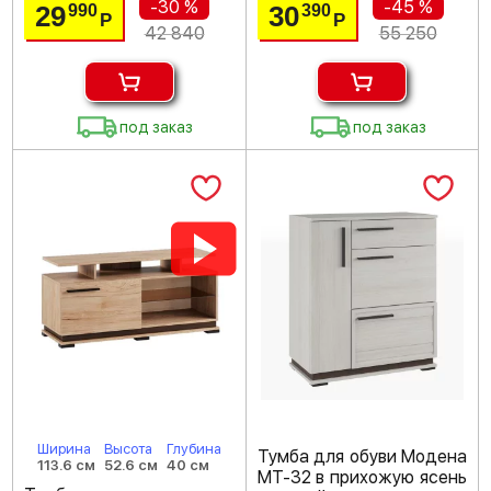
-30 %
-45 %
29
30
990
390
Р
Р
42 840
55 250
под заказ
под заказ
Ширина
Высота
Глубина
Тумба для обуви Модена
113.6 см
52.6 см
40 см
МТ-32 в прихожую ясень