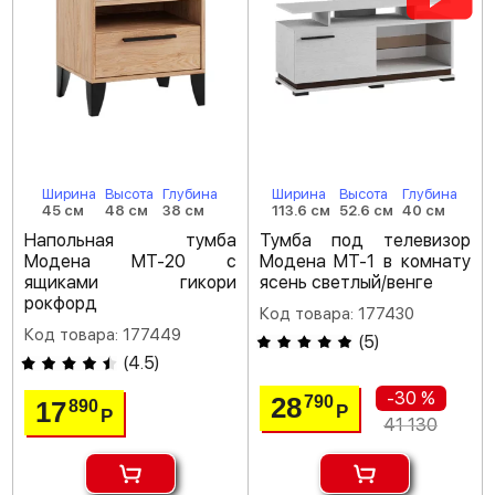
Ширина
Высота
Глубина
Ширина
Высота
Глубина
45 см
48 см
38 см
113.6 см
52.6 см
40 см
Напольная тумба
Тумба под телевизор
Модена МТ-20 с
Модена МТ-1 в комнату
ящиками гикори
ясень светлый/венге
рокфорд
Код товара: 177430
Код товара: 177449
(
5
)
(
4.5
)
-30 %
28
790
17
890
Р
Р
41 130