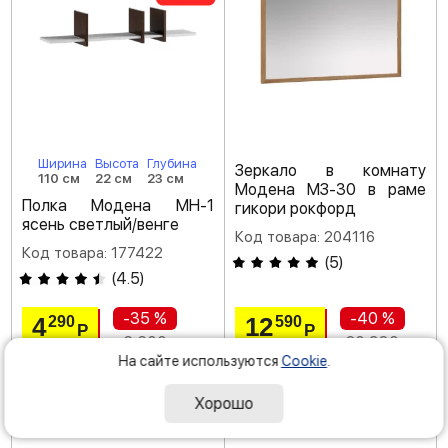
Ширина
Высота
Глубина
Зеркало в комнату
110 см
22 см
23 см
Модена МЗ-30 в раме
Полка Модена МН-1
гикори рокфорд
ясень светлый/венге
Код товара: 204116
Код товара: 177422
(
5
)
(
4.5
)
-35 %
-40 %
4
12
290
590
Р
Р
6 600
20 980
На сайте используются
Cookie
.
Хорошо
под заказ
под заказ