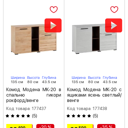
Ширина
Высота
Глубина
Ширина
Высота
Глубина
135 см
80 см
43.5 см
135 см
80 см
43.5 см
Комод Модена МК-20 в
Комод Модена МК-20 с
спальню гикори
ящиками ясень светлый/
рокфорд/венге
венге
Код товара: 177437
Код товара: 177438
(
5
)
(
5
)
-20 %
-35 %