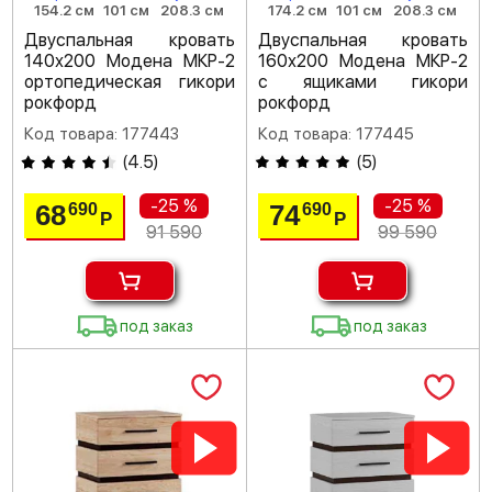
154.2 см
101 см
208.3 см
174.2 см
101 см
208.3 см
Двуспальная кровать
Двуспальная кровать
140х200 Модена МКР-2
160х200 Модена МКР-2
ортопедическая гикори
с ящиками гикори
рокфорд
рокфорд
Код товара: 177443
Код товара: 177445
(
4.5
)
(
5
)
-25 %
-25 %
68
74
690
690
Р
Р
91 590
99 590
под заказ
под заказ