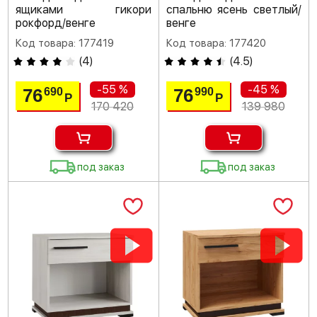
ящиками гикори
спальню ясень светлый/
рокфорд/венге
венге
Код товара: 177419
Код товара: 177420
(
4
)
(
4.5
)
-55 %
-45 %
76
76
690
990
Р
Р
170 420
139 980
под заказ
под заказ