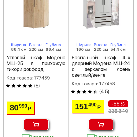
Ширина
Высота
Глубина
Ширина
Высота
Глубина
86.4 см
220 см
86.4 см
160 см
220 см
54.4 см
Угловой шкаф Модена
Распашной шкаф 4-х
МШ-25 в прихожую
дверный Модена МШ-24
гикори рокфорд
с зеркалом ясень
светлый/венге
Код товара: 177459
Код товара: 177458
(
5
)
(
4.5
)
-55 %
151
490
80
990
Р
Р
336 640