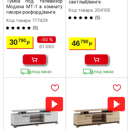
Тумба под телевизор
светлый/венге
Модена МТ-1 в комнату
Код товара: 204105
гикори рокфорд/венге
(
5
)
Код товара: 177429
(
5
)
-50 %
30
790
46
790
Р
Р
61 580
под заказ
под заказ