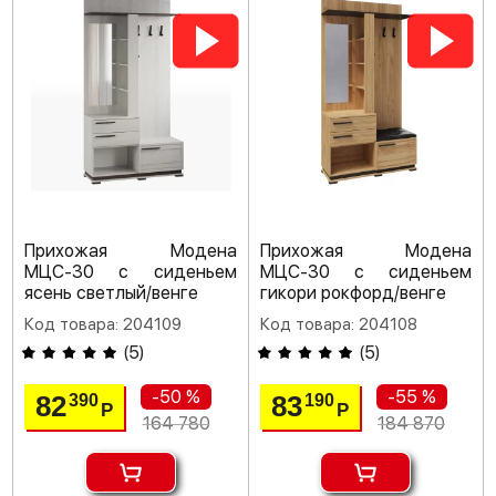
Прихожая Модена
Прихожая Модена
МЦС-30 с сиденьем
МЦС-30 с сиденьем
ясень светлый/венге
гикори рокфорд/венге
Код товара: 204109
Код товара: 204108
(
5
)
(
5
)
-50 %
-55 %
82
83
390
190
Р
Р
164 780
184 870