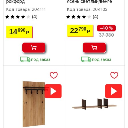
рокфорд
ясень светлый/венге
Код товара: 204111
Код товара: 204103
(
4
)
(
4
)
-40 %
22
790
14
690
Р
Р
37 980
под заказ
под заказ