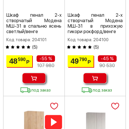
Шкаф пенал 2-х
Шкаф пенал 2-х
створчатый Модена
створчатый Модена
МШ-31 в спальню ясень
МШ-31 в прихожую
светлый/венге
гикори рокфорд/венге
Код товара: 204101
Код товара: 204100
(
5
)
(
5
)
-55 %
-45 %
48
49
590
790
Р
Р
107 980
90 530
под заказ
под заказ