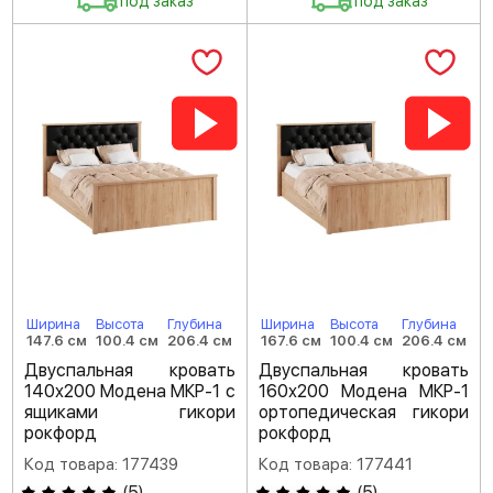
под заказ
под заказ
Ширина
Высота
Глубина
Ширина
Высота
Глубина
147.6 см
100.4 см
206.4 см
167.6 см
100.4 см
206.4 см
Двуспальная кровать
Двуспальная кровать
140х200 Модена МКР-1 с
160х200 Модена МКР-1
ящиками гикори
ортопедическая гикори
рокфорд
рокфорд
Код товара: 177439
Код товара: 177441
(
5
)
(
5
)