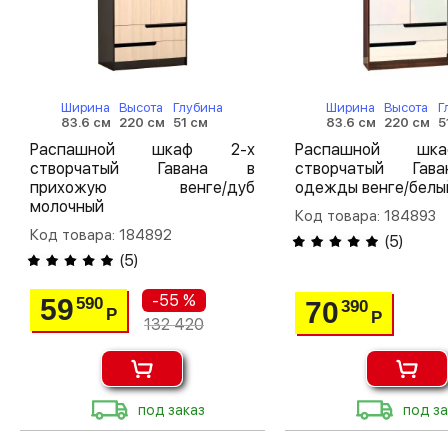
Ширина
Высота
Глубина
Ширина
Высота
Г
83.6 см
220 см
51 см
83.6 см
220 см
5
Распашной шкаф 2-х
Распашной шк
створчатый Гавана в
створчатый Гав
прихожую венге/дуб
одежды венге/белы
молочный
Код товара: 184893
Код товара: 184892
(
5
)
(
5
)
-55 %
59
590
70
390
Р
Р
132 420
под заказ
под за