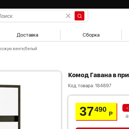
Доставка
Сборка
ихожую венге/белый
Комод Гавана в п
Код товара:
184897
37
-
490
Р
4