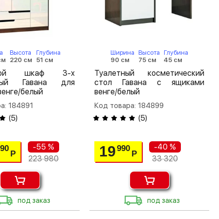
а
Высота
Глубина
Ширина
Высота
Глубина
см
220 см
51 см
90 см
75 см
45 см
шной шкаф 3-х
Туалетный косметический
атый Гавана для
стол Гавана с ящиками
енге/белый
венге/белый
а: 184891
Код товара: 184899
(
5
)
(
5
)
-55 %
-40 %
19
790
990
Р
Р
223 980
33 320
под заказ
под заказ