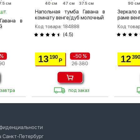
7.5 см
40 см
47 см
37.5 см
90 с
шт.
Напольная тумба Гавана в
Зеркало 
комнату венге/дуб молочный
раме вен
Гавана в
й
Код товара: 184888
Код товар
(
4.5
)
 %
-50 %
13
12
190
39
Р
90
26 380
 завтра
под заказ
нфиденциальности
ы Санкт-Петербург