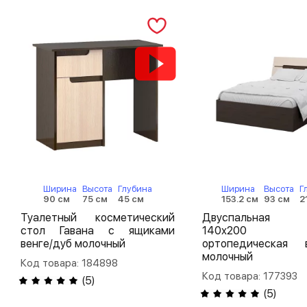
Ширина
Высота
Глубина
Ширина
Высота
Г
90 см
75 см
45 см
153.2 см
93 см
2
Туалетный косметический
Двуспальная 
стол Гавана с ящиками
140х200 Г
венге/дуб молочный
ортопедическая в
молочный
Код товара: 184898
Код товара: 177393
(
5
)
(
5
)