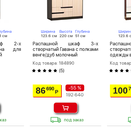
лубина
Ширина
Высота
Глубина
Ширин
1 см
123.6 см
220 см
51 см
123.6 
аф 2-х
Распашной шкаф 3-х
Распа
ана для
створчатый Гавана с полками
створч
й
венге/дуб молочный
одежды в
Код товара: 184890
Код товар
(
5
)
-55 %
86
100
690
Р
192 640
каз
под заказ