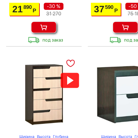
-30 %
-50
21
37
890
590
Р
Р
31 270
75 1
под заказ
под за
Ширина
Высота
Глубина
Ширина
Высота
Г