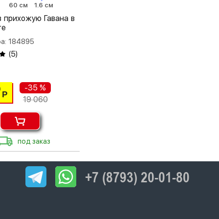
м
60 см
1.6 см
в прихожую Гавана в
ге
а: 184895
(
5
)
-35 %
0
Р
19 060
под заказ
+7 (8793) 20-01-80