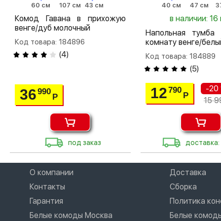
60 см
107 см
43 см
40 см
47 см
3
Комод Гавана в прихожую
в наличии: 16 
венге/дуб молочный
Напольная тумба 
Код товара: 184896
комнату венге/белы
(
4
)
Код товара: 184889
(
5
)
-20
12
790
36
990
Р
Р
15 9
под заказ
доставка:
О компании
Доставка
Контакты
Сборка
Гарантия
Политика ко
Белые комоды Москва
Белые комод