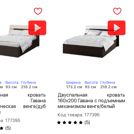
а
Высота
Глубина
Ширина
Высота
Глубина
см
93 см
218.2 см
173.2 см
93 см
218.2 см
льная кровать
Двуспальная кровать
200 Гавана
160х200 Гавана с подъемным
ическая венге/дуб
механизмом венге/белый
й
Код товара: 177396
а: 177395
(
5
)
(
5
)