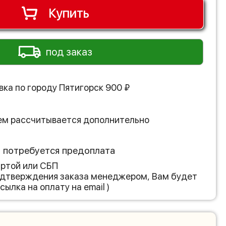
Купить
под заказ
вка по городу
Пятигорск
900
₽
ем рассчитывается дополнительно
з потребуется предоплата
артой или СБП
подтверждения заказа менеджером, Вам будет
сылка на оплату на email )