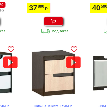
 %
37
40
890
59
Р
80
каз
под заказ
лубина
Ширина
Высота
Глубина
Шири