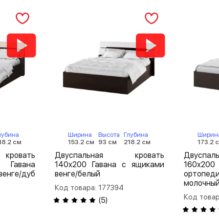
лубина
Ширина
Высота
Глубина
Ширин
18.2 см
153.2 см
93 см
218.2 см
173.2 
кровать
Двуспальная кровать
Двуспа
авана
140х200 Гавана с ящиками
160х
енге/дуб
венге/белый
ортопед
молочны
Код товара: 177394
Код товар
(
5
)