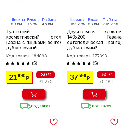
Ширина
Высота
Глубина
Ширина
Высота
Глубина
90 см
75 см
45 см
153.2 см
93 см
218.2 см
Туалетный
Двуспальная кровать
косметический стол
140х200 Гавана
Гавана с ящиками венге/
ортопедическая венге/
дуб молочный
дуб молочный
Код товара: 184898
Код товара: 177393
(
5
)
(
5
)
-30 %
-50 %
21
37
890
590
Р
Р
31 270
75 180
под заказ
под заказ