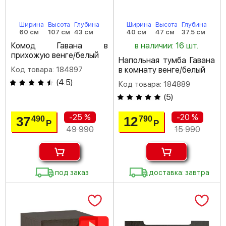
Ширина
Высота
Глубина
Ширина
Высота
Глубина
60 см
107 см
43 см
40 см
47 см
37.5 см
Комод Гавана в
в наличии: 16 шт.
прихожую венге/белый
Напольная тумба Гавана
Код товара: 184897
в комнату венге/белый
(
4.5
)
Код товара: 184889
(
5
)
-25 %
-20 %
37
12
490
790
Р
Р
49 990
15 990
под заказ
доставка: завтра