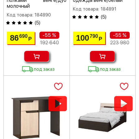
полками венге/дуб
одежды венге/белый
молочный
Код товара: 184891
Код товара: 184890
(
5
)
(
5
)
-55 %
-55 %
86
100
690
790
Р
Р
192 640
223 980
под заказ
под заказ