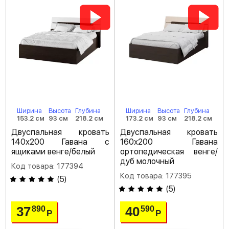
Ширина
Высота
Глубина
Ширина
Высота
Глубина
153.2 см
93 см
218.2 см
173.2 см
93 см
218.2 см
Двуспальная кровать
Двуспальная кровать
140х200 Гавана с
160х200 Гавана
ящиками венге/белый
ортопедическая венге/
дуб молочный
Код товара: 177394
Код товара: 177395
(
5
)
(
5
)
37
40
890
590
Р
Р