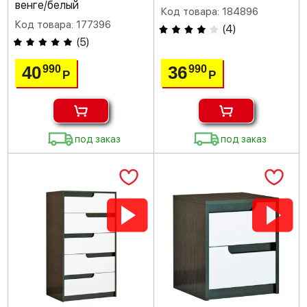
венге/белый
Код товара: 184896
Код товара: 177396
(
4
)
(
5
)
40
36
990
990
Р
Р
под заказ
под заказ