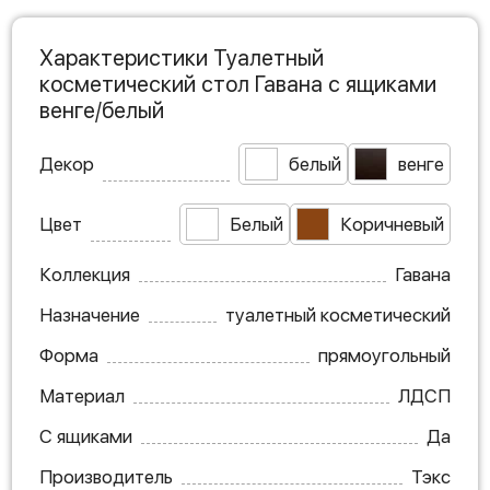
Характеристики Туалетный
косметический стол Гавана с ящиками
венге/белый
Декор
белый
венге
Цвет
Белый
Коричневый
Коллекция
Гавана
Назначение
туалетный косметический
Форма
прямоугольный
Материал
ЛДСП
С ящиками
Да
Производитель
Тэкс