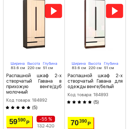
Ширина
Высота
Глубина
Ширина
Высота
Глубина
83.6 см
220 см
51 см
83.6 см
220 см
51 см
Распашной шкаф 2-х
Распашной шкаф 2-х
створчатый Гавана в
створчатый Гавана для
прихожую венге/дуб
одежды венге/белый
молочный
Код товара: 184893
Код товара: 184892
(
5
)
(
5
)
-55 %
59
590
70
390
Р
Р
132 420