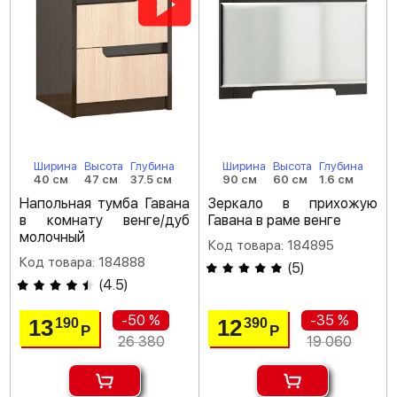
Ширина
Высота
Глубина
Ширина
Высота
Глубина
40 см
47 см
37.5 см
90 см
60 см
1.6 см
Напольная тумба Гавана
Зеркало в прихожую
в комнату венге/дуб
Гавана в раме венге
молочный
Код товара: 184895
Код товара: 184888
(
5
)
(
4.5
)
-50 %
-35 %
13
12
190
390
Р
Р
26 380
19 060