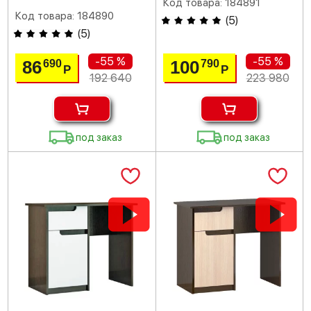
Код товара: 184891
Код товара: 184890
(
5
)
(
5
)
-55 %
-55 %
86
100
690
790
Р
Р
192 640
223 980
под заказ
под заказ