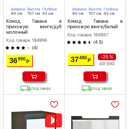
Ширина
Высота
Глубина
Ширина
Высота
Глубина
60 см
107 см
43 см
60 см
107 см
43 см
Комод Гавана в
Комод Гавана в
прихожую венге/дуб
прихожую венге/белый
молочный
Код товара: 184897
Код товара: 184896
(
4.5
)
(
4
)
-25 %
37
490
36
990
Р
Р
49 990
под заказ
под заказ