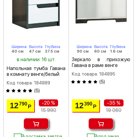
Ширина
Высота
Глубина
Ширина
Высота
Глубина
40 см
47 см
37.5 см
90 см
60 см
1.6 см
в наличии: 16 шт.
Зеркало в прихожую
Гавана в раме венге
Напольная тумба Гавана
в комнату венге/белый
Код товара: 184895
(
5
)
Код товара: 184889
(
5
)
-20 %
-35 %
12
12
790
390
Р
Р
15 990
19 060
доставка: завтра
под заказ