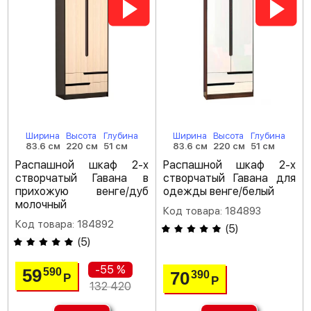
Ширина
Высота
Глубина
Ширина
Высота
Глубина
83.6 см
220 см
51 см
83.6 см
220 см
51 см
Распашной шкаф 2-х
Распашной шкаф 2-х
створчатый Гавана в
створчатый Гавана для
прихожую венге/дуб
одежды венге/белый
молочный
Код товара: 184893
Код товара: 184892
(
5
)
(
5
)
-55 %
59
590
70
390
Р
Р
132 420