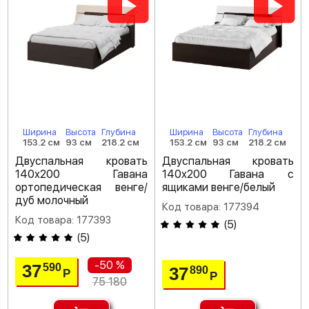
Ширина
Высота
Глубина
Ширина
Высота
Глубина
153.2 см
93 см
218.2 см
153.2 см
93 см
218.2 см
Двуспальная кровать
Двуспальная кровать
140х200 Гавана
140х200 Гавана с
ортопедическая венге/
ящиками венге/белый
дуб молочный
Код товара: 177394
Код товара: 177393
(
5
)
(
5
)
-50 %
37
590
37
890
Р
Р
75 180