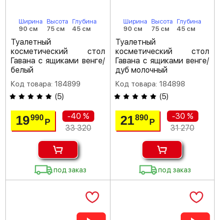
Ширина
Высота
Глубина
Ширина
Высота
Глубина
90 см
75 см
45 см
90 см
75 см
45 см
Туалетный
Туалетный
косметический стол
косметический стол
Гавана с ящиками венге/
Гавана с ящиками венге/
белый
дуб молочный
Код товара: 184899
Код товара: 184898
(
5
)
(
5
)
-40 %
-30 %
19
21
990
890
Р
Р
33 320
31 270
под заказ
под заказ