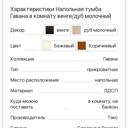
Характеристики Напольная тумба
Гавана в комнату венге/дуб молочный
Декор
венге
дуб молочный
Цвет
Бежевый
Коричневый
Коллекция
Гавана
Тип
прикроватная
Место расположения
напольная
Материал
ЛДСП
Куда можно
в комнату, на
поставить
балкон
Производитель
Тэкс