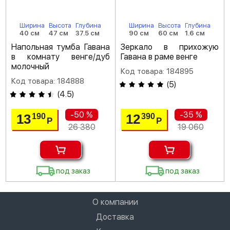
Ширина
Высота
Глубина
Ширина
Высота
Глубина
40 см
47 см
37.5 см
90 см
60 см
1.6 см
Напольная тумба Гавана
Зеркало в прихожую
в комнату венге/дуб
Гавана в раме венге
молочный
Код товара: 184895
Код товара: 184888
(
5
)
(
4.5
)
-50 %
-35 %
13
12
190
390
Р
Р
26 380
19 060
под заказ
под заказ
О компании
Доставка