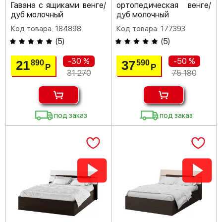
Гавана с ящиками венге/
ортопедическая венге/
дуб молочный
дуб молочный
Код товара: 184898
Код товара: 177393
(
5
)
(
5
)
-30 %
-50 %
21
37
890
590
Р
Р
31 270
75 180
под заказ
под заказ