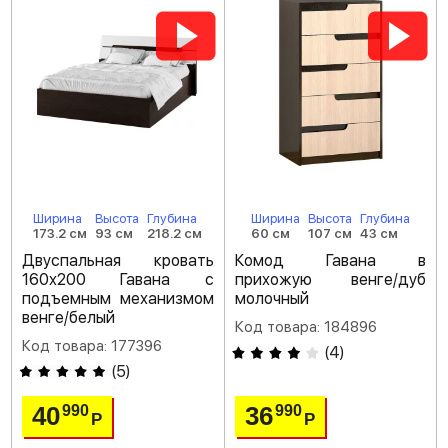
Ширина
Высота
Глубина
Ширина
Высота
Глубина
173.2 см
93 см
218.2 см
60 см
107 см
43 см
Двуспальная кровать
Комод Гавана в
160х200 Гавана с
прихожую венге/дуб
подъемным механизмом
молочный
венге/белый
Код товара: 184896
Код товара: 177396
(
4
)
(
5
)
40
36
990
990
Р
Р