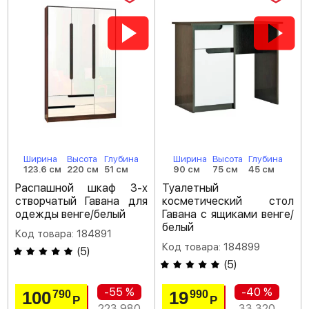
Ширина
Высота
Глубина
Ширина
Высота
Глубина
123.6 см
220 см
51 см
90 см
75 см
45 см
Распашной шкаф 3-х
Туалетный
створчатый Гавана для
косметический стол
одежды венге/белый
Гавана с ящиками венге/
белый
Код товара: 184891
Код товара: 184899
(
5
)
(
5
)
-55 %
-40 %
100
19
790
990
Р
Р
223 980
33 320