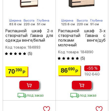
Ширина
Высота
Глубина
Ширина
Высота
Глубина
83.6 см
220 см
51 см
123.6 см
220 см
51 см
Распашной шкаф 2-х
Распашной шкаф 3-х
створчатый Гавана для
створчатый Гавана с
одежды венге/белый
полками венге/дуб
молочный
Код товара: 184893
Код товара: 184890
(
5
)
(
5
)
-55 %
86
690
70
390
Р
Р
192 640
под заказ
под заказ