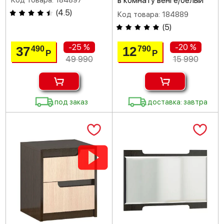
Код товара: 184897
в комнату венге/белый
(
4.5
)
Код товара: 184889
(
5
)
-25 %
-20 %
37
12
490
790
Р
Р
49 990
15 990
под заказ
доставка: завтра