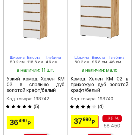
Ширина
Высота
Глубина
Ширина
Высота
Глубина
50.2 см
118.8 см
46 см
80.2 см
95.8 см
46 см
в наличии: 11 шт.
в наличии: мало
Узкий комод Хелен КМ
Комод Хелен КМ 02 в
03 в спальню дуб
прихожую дуб золотой
золотой крафт/белый
крафт/белый
Код товара: 198742
Код товара: 198740
(
5
)
(
4
)
-35 %
37
990
36
490
Р
Р
58 450