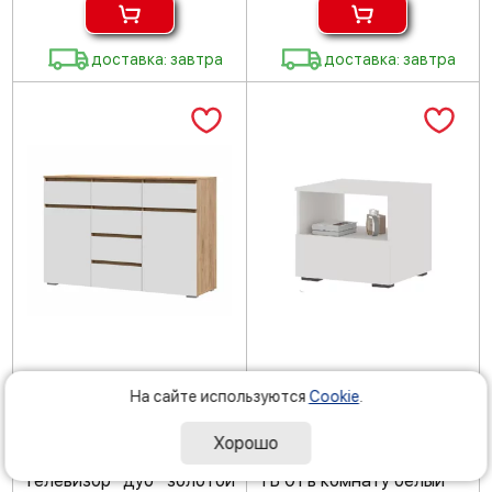
доставка: завтра
доставка: завтра
Ширина
Высота
Глубина
Ширина
Высота
Глубина
На сайте используются
Cookie
.
150.2 см
95.8 см
46 см
50.2 см
44.2 см
46 см
в наличии: мало
в наличии: мало
Хорошо
Комод Хелен КМ 05 под
Напольная тумба Хелен
телевизор дуб золотой
ТБ 01 в комнату белый