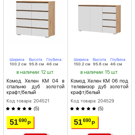
Ширина
Высота
Глубина
Ширина
Высота
Глубина
100.2 см
95.8 см
46 см
150.2 см
95.8 см
46 см
в наличии: 12 шт.
в наличии: 15 шт.
Комод Хелен КМ 04 в
Комод Хелен КМ 06 под
спальню дуб золотой
телевизор дуб золотой
крафт/белый
крафт/белый
Код товара: 204521
Код товара: 204529
(
5
)
(
5
)
51
51
690
690
Р
Р