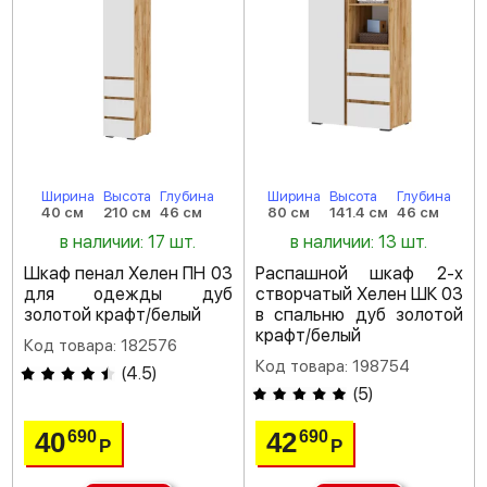
Ширина
Высота
Глубина
Ширина
Высота
Глубина
40 см
210 см
46 см
80 см
141.4 см
46 см
в наличии: 17 шт.
в наличии: 13 шт.
Шкаф пенал Хелен ПН 03
Распашной шкаф 2-х
для одежды дуб
створчатый Хелен ШК 03
золотой крафт/белый
в спальню дуб золотой
крафт/белый
Код товара: 182576
Код товара: 198754
(
4.5
)
(
5
)
40
42
690
690
Р
Р