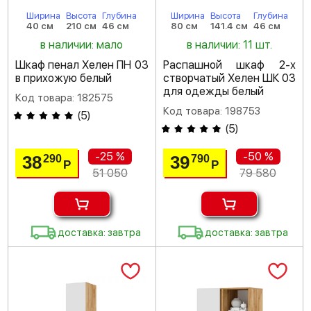
Ширина
Высота
Глубина
Ширина
Высота
Глубина
40 см
210 см
46 см
80 см
141.4 см
46 см
в наличии: мало
в наличии: 11 шт.
Шкаф пенал Хелен ПН 03
Распашной шкаф 2-х
в прихожую белый
створчатый Хелен ШК 03
для одежды белый
Код товара: 182575
Код товара: 198753
(
5
)
(
5
)
-25 %
-50 %
38
39
290
790
Р
Р
51 050
79 580
доставка: завтра
доставка: завтра