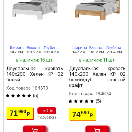
Ширина
Высота
Глубина
Ширина
Высота
Глубина
147 см
98.2 см
211.4 см
147 см
98.2 см
211.4 см
в наличии: 15 шт.
в наличии: 11 шт.
Двуспальная кровать
Двуспальная кровать
140х200 Хелен КР 02
140х200 Хелен КР 02
белый
белый/дуб золотой
крафт
Код товара: 184673
Код товара: 184674
(
5
)
(
5
)
-50 %
71
990
74
690
Р
Р
143 980