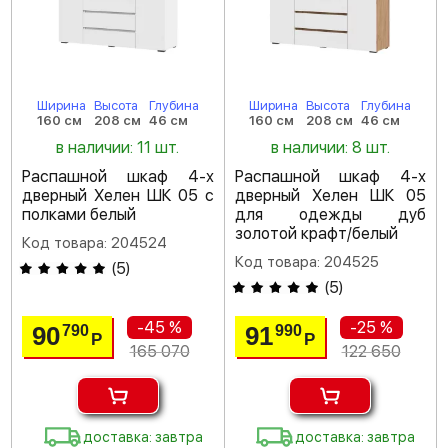
Ширина
Высота
Глубина
Ширина
Высота
Глубина
160 см
208 см
46 см
160 см
208 см
46 см
в наличии: 11 шт.
в наличии: 8 шт.
Распашной шкаф 4-х
Распашной шкаф 4-х
дверный Хелен ШК 05 с
дверный Хелен ШК 05
полками белый
для одежды дуб
золотой крафт/белый
Код товара: 204524
Код товара: 204525
(
5
)
(
5
)
-45 %
-25 %
90
91
790
990
Р
Р
165 070
122 650
доставка: завтра
доставка: завтра