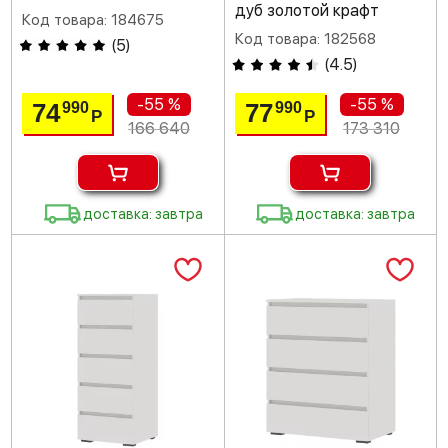
дуб золотой крафт
Код товара: 184675
Код товара: 182568
(
5
)
(
4.5
)
-55 %
-55 %
74
77
990
990
Р
Р
166 640
173 310
доставка: завтра
доставка: завтра