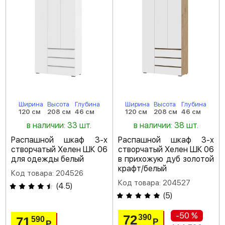
Ширина
Высота
Глубина
Ширина
Высота
Глубина
120 см
208 см
46 см
120 см
208 см
46 см
в наличии: 33 шт.
в наличии: 38 шт.
Распашной шкаф 3-х
Распашной шкаф 3-х
створчатый Хелен ШК 06
створчатый Хелен ШК 06
для одежды белый
в прихожую дуб золотой
крафт/белый
Код товара: 204526
Код товара: 204527
(
4.5
)
(
5
)
-50 %
72
390
71
590
Р
Р