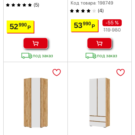
Код товара: 198749
(
5
)
(
4
)
-55 %
53
990
52
990
Р
Р
119 980
под заказ
под заказ