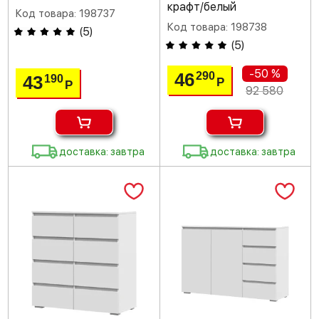
крафт/белый
Код товара: 198737
Код товара: 198738
(
5
)
(
5
)
-50 %
46
290
43
190
Р
Р
92 580
доставка: завтра
доставка: завтра