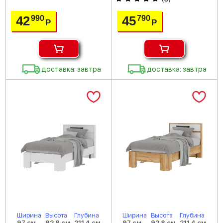
42
45
990
790
Р
Р
доставка: завтра
доставка: завтра
Ширина
Высота
Глубина
Ширина
Высота
Глубина
97 см
92.8 см
211.4 см
97 см
92.8 см
211.4 см