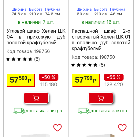
Ширина
Высота
Глубина
Ширина
Высота
Глубина
74.8 см
210 см
74.8 см
80 см
210 см
46 см
в наличии: 7 шт.
в наличии: 16 шт.
Угловой шкаф Хелен ШК
Распашной шкаф 2-х
04 в прихожую дуб
створчатый Хелен ШК 01
золотой крафт/белый
в спальню дуб золотой
крафт/белый
Код товара: 198756
Код товара: 198750
(
5
)
(
5
)
-50 %
-55 %
57
57
590
790
Р
Р
115 180
128 420
доставка: завтра
доставка: завтра