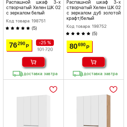
Распашной шкаф 3-х
Распашной шкаф 3-х
створчатый Хелен ШК 02
створчатый Хелен ШК 02
с зеркалом белый
с зеркалом дуб золотой
крафт/белый
Код товара: 198751
Код товара: 198752
(
5
)
(
5
)
-25 %
76
290
80
690
Р
Р
101 720
доставка: завтра
доставка: завтра