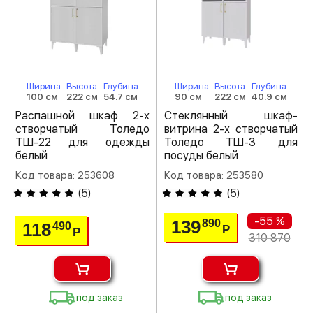
Ширина
Высота
Глубина
Ширина
Высота
Глубина
100 см
222 см
54.7 см
90 см
222 см
40.9 см
Распашной шкаф 2-х
Стеклянный шкаф-
створчатый Толедо
витрина 2-х створчатый
ТШ-22 для одежды
Толедо ТШ-3 для
белый
посуды белый
Код товара: 253608
Код товара: 253580
(
5
)
(
5
)
-55 %
139
890
118
490
Р
Р
310 870
под заказ
под заказ