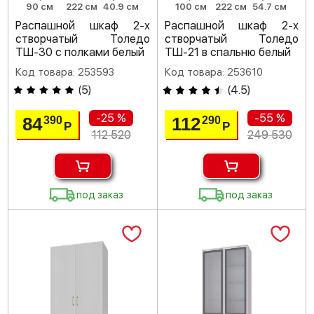
90 см
222 см
40.9 см
100 см
222 см
54.7 см
Распашной шкаф 2-х
Распашной шкаф 2-х
створчатый Толедо
створчатый Толедо
ТШ-30 с полками белый
ТШ-21 в спальню белый
Код товара: 253593
Код товара: 253610
(
5
)
(
4.5
)
-25 %
-55 %
84
112
390
290
Р
Р
112 520
249 530
под заказ
под заказ