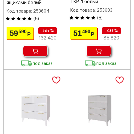
ТКР-1 белый
ящиками белый
Код товара: 253603
Код товара: 253604
(
5
)
(
5
)
-55 %
-40 %
59
51
590
490
Р
Р
132 420
85 820
под заказ
под заказ