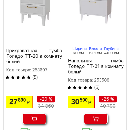
Ширина
Высота
Глубина
Прикроватная тумба
60 см
61.1 см
40.9 см
Толедо ТТ-20 в комнату
Напольная тумба
белый
Толедо ТТ-31 в комнату
Код товара: 253607
белый
(
5
)
Код товара: 253588
(
5
)
-20 %
-25 %
27
30
890
590
Р
Р
34 860
40 790