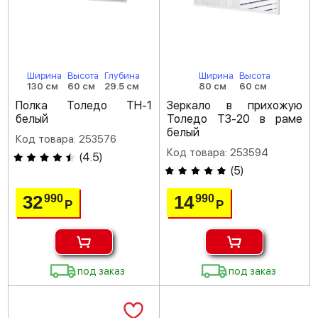
Ширина
Высота
Глубина
Ширина
Высота
130 см
60 см
29.5 см
80 см
60 см
Полка Толедо ТН-1
Зеркало в прихожую
белый
Толедо ТЗ-20 в раме
белый
Код товара: 253576
Код товара: 253594
(
4.5
)
(
5
)
32
14
990
990
Р
Р
под заказ
под заказ