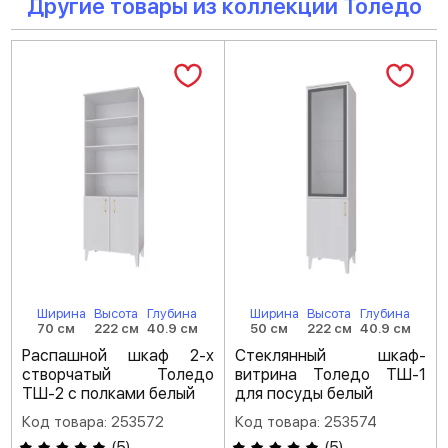
Другие товары из коллекции Толедо
Ширина
Высота
Глубина
Ширина
Высота
Глубина
70 см
222 см
40.9 см
50 см
222 см
40.9 см
Распашной шкаф 2-х
Стеклянный шкаф-
створчатый Толедо
витрина Толедо ТШ-1
ТШ-2 с полками белый
для посуды белый
Код товара: 253572
Код товара: 253574
(
5
)
(
5
)