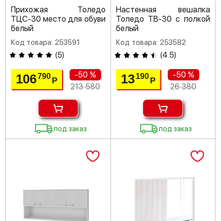
Прихожая Толедо
Настенная вешалка
ТЦС-30 место для обуви
Толедо ТВ-30 с полкой
белый
белый
Код товара: 253591
Код товара: 253582
(
5
)
(
4.5
)
-50 %
-50 %
106
13
790
190
Р
Р
213 580
26 380
под заказ
под заказ