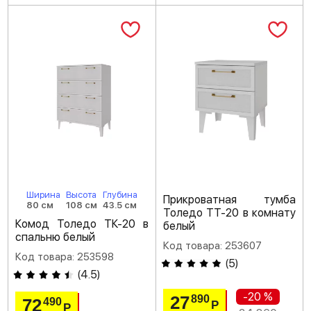
Ширина
Высота
Глубина
Прикроватная тумба
80 см
108 см
43.5 см
Толедо ТТ-20 в комнату
Комод Толедо ТК-20 в
белый
спальню белый
Код товара: 253607
Код товара: 253598
(
5
)
(
4.5
)
-20 %
27
890
72
490
Р
Р