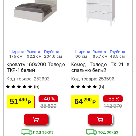
Ширина
Высота
Глубина
Ширина
Высота
Глубина
175 см
92.2 см
204.6 см
80 см
85.7 см
43.5 см
Кровать 160х200 Толедо
Комод Толедо ТК-21 в
ТКР-1 белый
спальню белый
Код товара: 253603
Код товара: 253596
(
5
)
(
5
)
-40 %
-55 %
51
64
490
290
Р
Р
85 820
142 870
под заказ
под заказ