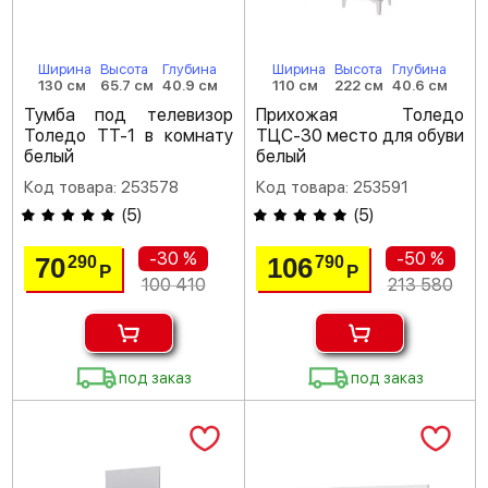
Ширина
Высота
Глубина
Ширина
Высота
Глубина
130 см
65.7 см
40.9 см
110 см
222 см
40.6 см
Тумба под телевизор
Прихожая Толедо
Толедо ТТ-1 в комнату
ТЦС-30 место для обуви
белый
белый
Код товара: 253578
Код товара: 253591
(
5
)
(
5
)
-30 %
-50 %
70
106
290
790
Р
Р
100 410
213 580
под заказ
под заказ