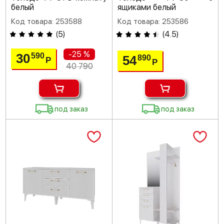
белый
ящиками белый
Код товара: 253588
Код товара: 253586
(
5
)
(
4.5
)
-25 %
30
590
54
890
Р
Р
40 790
под заказ
под заказ