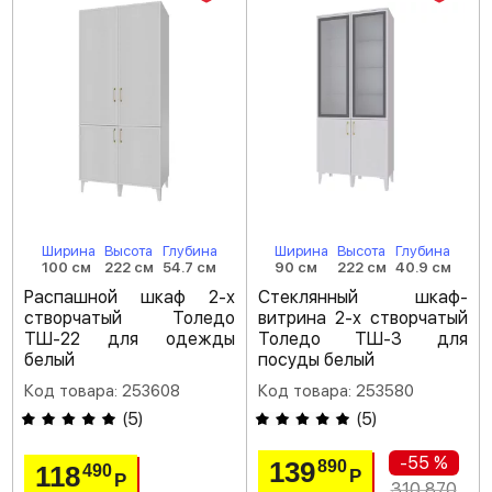
Ширина
Высота
Глубина
Ширина
Высота
Глубина
100 см
222 см
54.7 см
90 см
222 см
40.9 см
Распашной шкаф 2-х
Стеклянный шкаф-
створчатый Толедо
витрина 2-х створчатый
ТШ-22 для одежды
Толедо ТШ-3 для
белый
посуды белый
Код товара: 253608
Код товара: 253580
(
5
)
(
5
)
-55 %
139
890
118
490
Р
Р
310 870