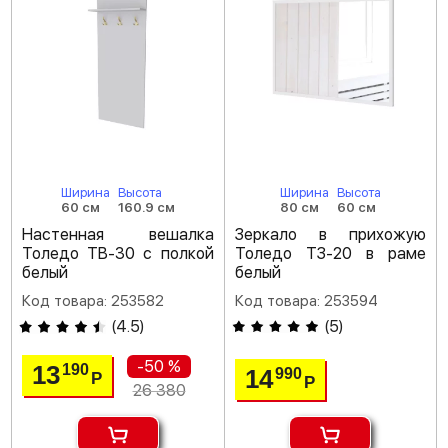
Ширина
Высота
Ширина
Высота
60 см
160.9 см
80 см
60 см
Настенная вешалка
Зеркало в прихожую
Толедо ТВ-30 с полкой
Толедо ТЗ-20 в раме
белый
белый
Код товара: 253582
Код товара: 253594
(
4.5
)
(
5
)
-50 %
13
190
14
990
Р
Р
26 380