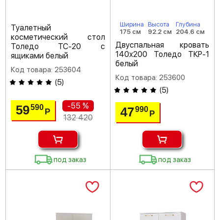
Ширина
Высота
Глубина
Туалетный
175 см
92.2 см
204.6 см
косметический стол
Двуспальная кровать
Толедо ТС-20 с
140х200 Толедо ТКР-1
ящиками белый
белый
Код товара: 253604
Код товара: 253600
(
5
)
(
5
)
-55 %
59
590
47
990
Р
Р
132 420
под заказ
под заказ