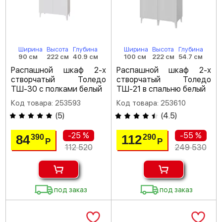
Ширина
Высота
Глубина
Ширина
Высота
Глубина
90 см
222 см
40.9 см
100 см
222 см
54.7 см
Распашной шкаф 2-х
Распашной шкаф 2-х
створчатый Толедо
створчатый Толедо
ТШ-30 с полками белый
ТШ-21 в спальню белый
Код товара: 253593
Код товара: 253610
(
5
)
(
4.5
)
-25 %
-55 %
84
112
390
290
Р
Р
112 520
249 530
под заказ
под заказ