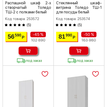
Распашной шкаф 2-х
Стеклянный шкаф-
створчатый Толедо
витрина Толедо ТШ-1
ТШ-2 с полками белый
для посуды белый
Код товара: 253572
Код товара: 253574
(
5
)
(
5
)
-45 %
-50 %
56
81
590
990
Р
Р
102 890
163 980
под заказ
под заказ