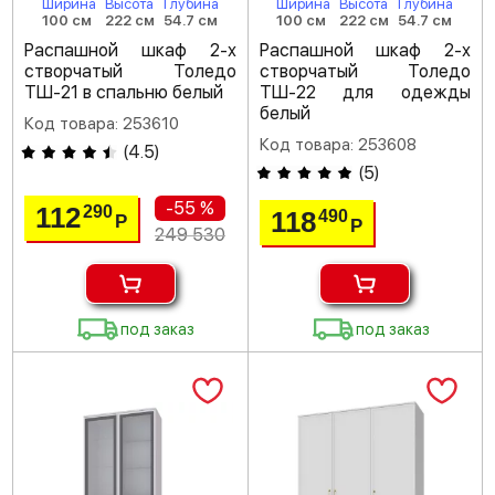
Ширина
Высота
Глубина
Ширина
Высота
Глубина
100 см
222 см
54.7 см
100 см
222 см
54.7 см
Распашной шкаф 2-х
Распашной шкаф 2-х
створчатый Толедо
створчатый Толедо
ТШ-21 в спальню белый
ТШ-22 для одежды
белый
Код товара: 253610
Код товара: 253608
(
4.5
)
(
5
)
-55 %
112
290
118
490
Р
Р
249 530
под заказ
под заказ