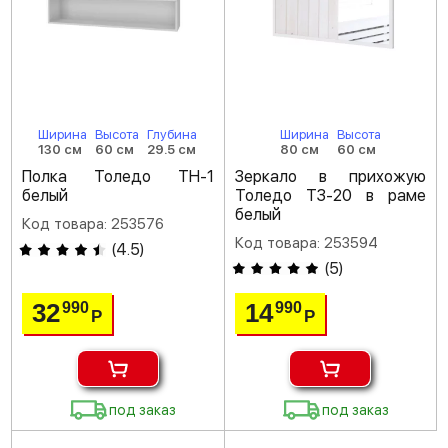
Ширина
Высота
Глубина
Ширина
Высота
130 см
60 см
29.5 см
80 см
60 см
Полка Толедо ТН-1
Зеркало в прихожую
белый
Толедо ТЗ-20 в раме
белый
Код товара: 253576
Код товара: 253594
(
4.5
)
(
5
)
32
14
990
990
Р
Р
под заказ
под заказ