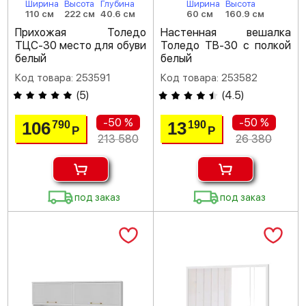
Ширина
Высота
Глубина
Ширина
Высота
110 см
222 см
40.6 см
60 см
160.9 см
Прихожая Толедо
Настенная вешалка
ТЦС-30 место для обуви
Толедо ТВ-30 с полкой
белый
белый
Код товара: 253591
Код товара: 253582
(
5
)
(
4.5
)
-50 %
-50 %
106
13
790
190
Р
Р
213 580
26 380
под заказ
под заказ