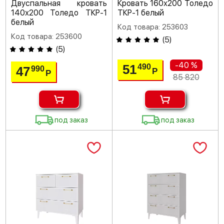
Двуспальная кровать
Кровать 160х200 Толедо
140х200 Толедо ТКР-1
ТКР-1 белый
белый
Код товара: 253603
Код товара: 253600
(
5
)
(
5
)
-40 %
51
490
47
990
Р
Р
85 820
под заказ
под заказ