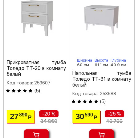
Ширина
Высота
Глубина
Прикроватная тумба
60 см
61.1 см
40.9 см
Толедо ТТ-20 в комнату
Напольная тумба
белый
Толедо ТТ-31 в комнату
Код товара: 253607
белый
(
5
)
Код товара: 253588
(
5
)
-20 %
-25 %
27
30
890
590
Р
Р
34 860
40 790