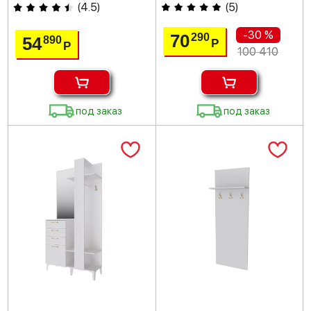
(
4.5
)
(
5
)
-30 %
70
290
54
890
Р
Р
100 410
под заказ
под заказ