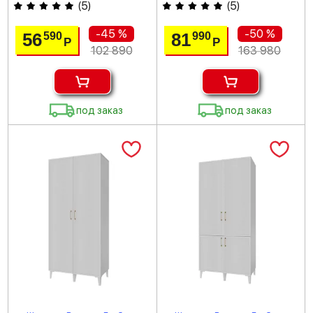
(
5
)
(
5
)
-45 %
-50 %
56
81
590
990
Р
Р
102 890
163 980
под заказ
под заказ