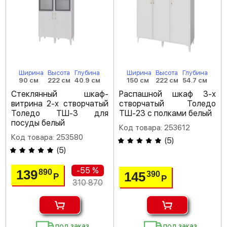
Ширина
Высота
Глубина
Ширина
Высота
Глубина
90 см
222 см
40.9 см
150 см
222 см
54.7 см
Стеклянный шкаф-
Распашной шкаф 3-х
витрина 2-х створчатый
створчатый Толедо
Толедо ТШ-3 для
ТШ-23 с полками белый
посуды белый
Код товара: 253612
Код товара: 253580
(
5
)
(
5
)
-55 %
139
890
145
390
Р
Р
310 870
под заказ
под заказ