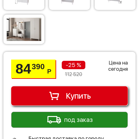
Цена на
84
-25 %
390
сегодня
Р
112 520
Купить
под заказ
Быстрая доставка по городу