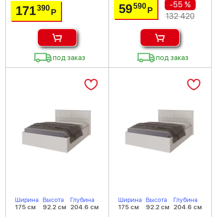
-55 %
59
590
171
390
Р
Р
132 420
под заказ
под заказ
Ширина
Высота
Глубина
Ширина
Высота
Глубина
175 см
92.2 см
204.6 см
175 см
92.2 см
204.6 см