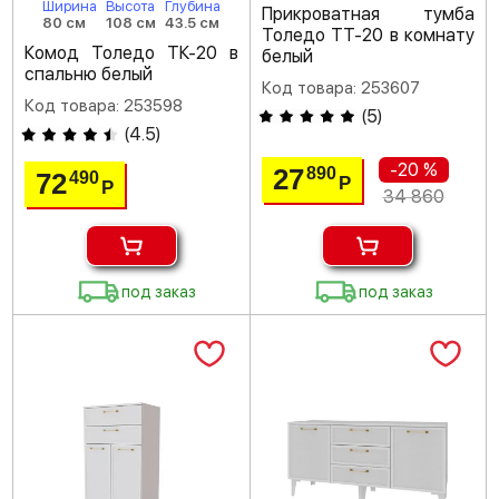
Ширина
Высота
Глубина
Прикроватная тумба
80 см
108 см
43.5 см
Толедо ТТ-20 в комнату
Комод Толедо ТК-20 в
белый
спальню белый
Код товара: 253607
Код товара: 253598
(
5
)
(
4.5
)
-20 %
27
890
72
490
Р
Р
34 860
под заказ
под заказ