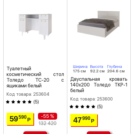
Ширина
Высота
Глубина
Туалетный
175 см
92.2 см
204.6 см
косметический стол
Двуспальная кровать
Толедо ТС-20 с
140х200 Толедо ТКР-1
ящиками белый
белый
Код товара: 253604
Код товара: 253600
(
5
)
(
5
)
-55 %
59
590
47
990
Р
Р
132 420