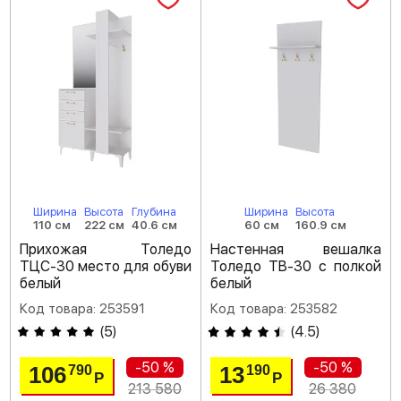
Ширина
Высота
Глубина
Ширина
Высота
110 см
222 см
40.6 см
60 см
160.9 см
Прихожая Толедо
Настенная вешалка
ТЦС-30 место для обуви
Толедо ТВ-30 с полкой
белый
белый
Код товара: 253591
Код товара: 253582
(
5
)
(
4.5
)
-50 %
-50 %
106
13
790
190
Р
Р
213 580
26 380