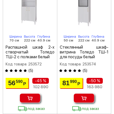
Ширина
Высота
Глубина
Ширина
Высота
Глубина
70 см
222 см
40.9 см
50 см
222 см
40.9 см
Распашной шкаф 2-х
Стеклянный шкаф-
створчатый Толедо
витрина Толедо ТШ-1
ТШ-2 с полками белый
для посуды белый
Код товара: 253572
Код товара: 253574
(
5
)
(
5
)
-45 %
-50 %
56
81
590
990
Р
Р
102 890
163 980
под заказ
под заказ