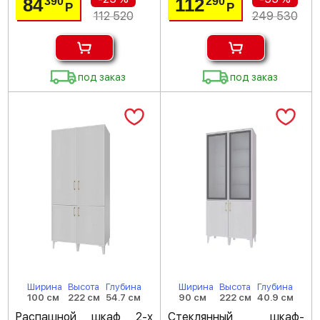
84
112
390
290
Р
Р
112 520
249 530
под заказ
под заказ
Ширина
Высота
Глубина
Ширина
Высота
Глубина
100 см
222 см
54.7 см
90 см
222 см
40.9 см
Распашной шкаф 2-х
Стеклянный шкаф-