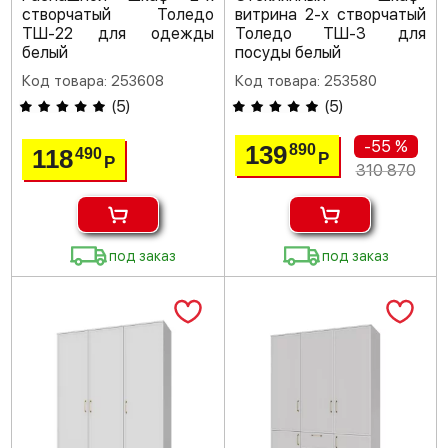
створчатый Толедо
витрина 2-х створчатый
ТШ-22 для одежды
Толедо ТШ-3 для
белый
посуды белый
Код товара: 253608
Код товара: 253580
(
5
)
(
5
)
-55 %
139
890
118
490
Р
Р
310 870
под заказ
под заказ