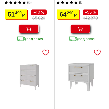
(
5
)
(
5
)
-40 %
-55 %
51
64
490
290
Р
Р
85 820
142 870
под заказ
под заказ