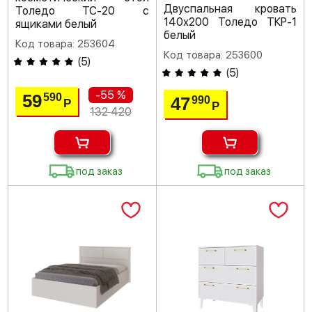
Двуспальная кровать
Толедо ТС-20 с
140х200 Толедо ТКР-1
ящиками белый
белый
Код товара: 253604
Код товара: 253600
(
5
)
(
5
)
-55 %
59
590
47
990
Р
Р
132 420
под заказ
под заказ