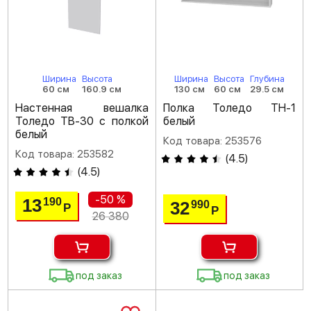
Ширина
Высота
Ширина
Высота
Глубина
60 см
160.9 см
130 см
60 см
29.5 см
Настенная вешалка
Полка Толедо ТН-1
Толедо ТВ-30 с полкой
белый
белый
Код товара: 253576
Код товара: 253582
(
4.5
)
(
4.5
)
-50 %
13
190
32
990
Р
Р
26 380
под заказ
под заказ