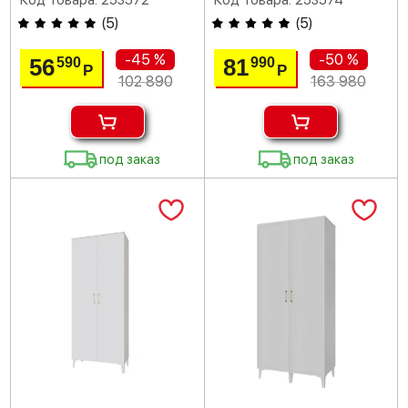
Код товара: 253572
Код товара: 253574
(
5
)
(
5
)
-45 %
-50 %
56
81
590
990
Р
Р
102 890
163 980
под заказ
под заказ