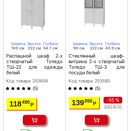
Ширина
Высота
Глубина
Ширина
Высота
Глубина
100 см
222 см
54.7 см
90 см
222 см
40.9 см
Распашной шкаф 2-х
Стеклянный шкаф-
створчатый Толедо
витрина 2-х створчатый
ТШ-22 для одежды
Толедо ТШ-3 для
белый
посуды белый
Код товара: 253608
Код товара: 253580
(
5
)
(
5
)
-55 %
139
890
118
490
Р
Р
310 870