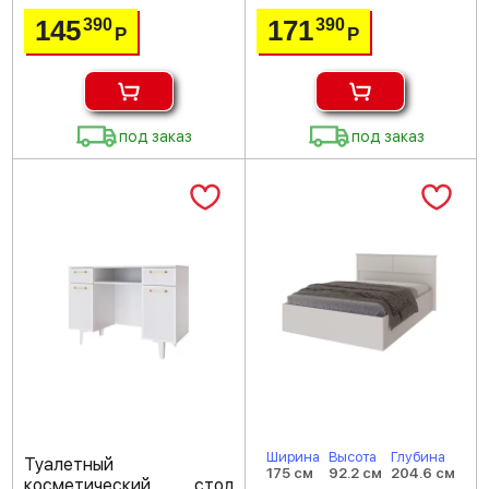
145
171
390
390
Р
Р
под заказ
под заказ
Ширина
Высота
Глубина
Туалетный
175 см
92.2 см
204.6 см
косметический стол