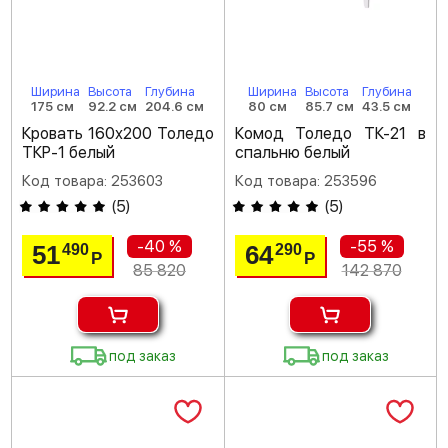
Ширина
Высота
Глубина
Ширина
Высота
Глубина
175 см
92.2 см
204.6 см
80 см
85.7 см
43.5 см
Кровать 160х200 Толедо
Комод Толедо ТК-21 в
ТКР-1 белый
спальню белый
Код товара: 253603
Код товара: 253596
(
5
)
(
5
)
-40 %
-55 %
51
64
490
290
Р
Р
85 820
142 870
под заказ
под заказ