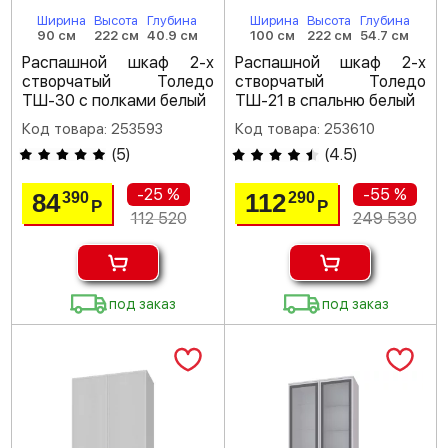
Ширина
Высота
Глубина
Ширина
Высота
Глубина
90 см
222 см
40.9 см
100 см
222 см
54.7 см
Распашной шкаф 2-х
Распашной шкаф 2-х
створчатый Толедо
створчатый Толедо
ТШ-30 с полками белый
ТШ-21 в спальню белый
Код товара: 253593
Код товара: 253610
(
5
)
(
4.5
)
-25 %
-55 %
84
112
390
290
Р
Р
112 520
249 530
под заказ
под заказ