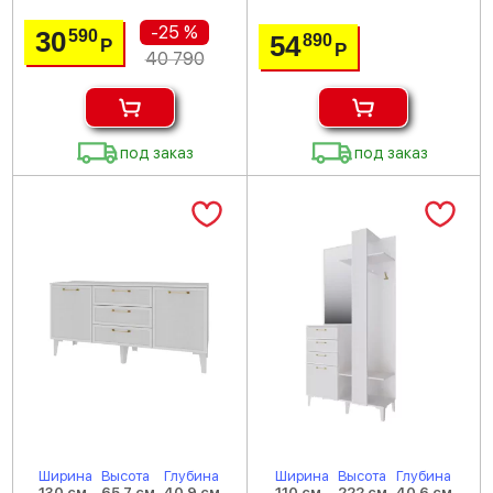
-25 %
30
590
54
890
Р
Р
40 790
под заказ
под заказ
Ширина
Высота
Глубина
Ширина
Высота
Глубина
130 см
65.7 см
40.9 см
110 см
222 см
40.6 см