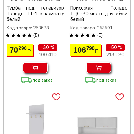
Тумба под телевизор
Прихожая Толедо
Толедо ТТ-1 в комнату
ТЦС-30 место для обуви
белый
белый
Код товара: 253578
Код товара: 253591
(
5
)
(
5
)
-30 %
-50 %
70
106
290
790
Р
Р
100 410
213 580
под заказ
под заказ