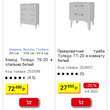
Ширина
Высота
Глубина
Прикроватная тумба
80 см
108 см
43.5 см
Толедо ТТ-20 в комнату
Комод Толедо ТК-20 в
белый
спальню белый
Код товара: 253607
Код товара: 253598
(
5
)
(
4.5
)
-20 %
27
890
72
490
Р
Р
34 860