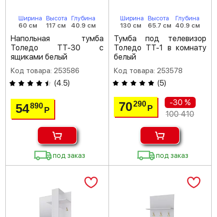
Ширина
Высота
Глубина
Ширина
Высота
Глубина
60 см
117 см
40.9 см
130 см
65.7 см
40.9 см
Напольная тумба
Тумба под телевизор
Толедо ТТ-30 с
Толедо ТТ-1 в комнату
ящиками белый
белый
Код товара: 253586
Код товара: 253578
(
4.5
)
(
5
)
-30 %
70
290
54
890
Р
Р
100 410
под заказ
под заказ