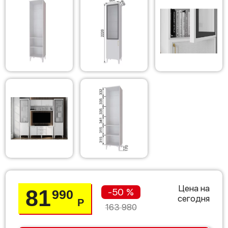
Цена на
81
-50 %
990
сегодня
Р
163 980