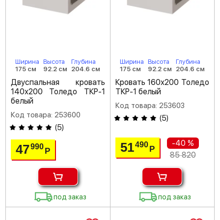
Ширина
Высота
Глубина
Ширина
Высота
Глубина
175 см
92.2 см
204.6 см
175 см
92.2 см
204.6 см
Двуспальная кровать
Кровать 160х200 Толедо
140х200 Толедо ТКР-1
ТКР-1 белый
белый
Код товара: 253603
Код товара: 253600
(
5
)
(
5
)
-40 %
51
490
47
990
Р
Р
85 820
под заказ
под заказ