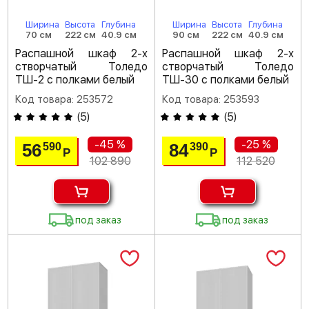
Ширина
Высота
Глубина
Ширина
Высота
Глубина
70 см
222 см
40.9 см
90 см
222 см
40.9 см
Распашной шкаф 2-х
Распашной шкаф 2-х
створчатый Толедо
створчатый Толедо
ТШ-2 с полками белый
ТШ-30 с полками белый
Код товара: 253572
Код товара: 253593
(
5
)
(
5
)
-45 %
-25 %
56
84
590
390
Р
Р
102 890
112 520
под заказ
под заказ