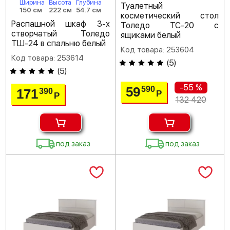
Ширина
Высота
Глубина
Туалетный
150 см
222 см
54.7 см
косметический стол
Распашной шкаф 3-х
Толедо ТС-20 с
створчатый Толедо
ящиками белый
ТШ-24 в спальню белый
Код товара: 253604
Код товара: 253614
(
5
)
(
5
)
-55 %
59
590
171
390
Р
Р
132 420
под заказ
под заказ