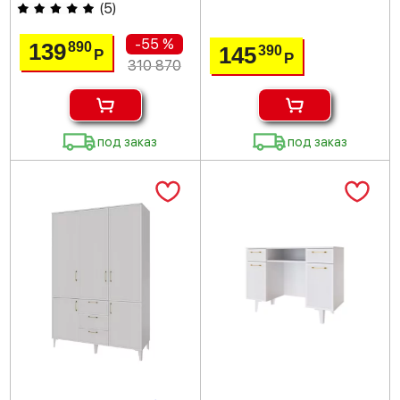
(
5
)
-55 %
139
890
145
390
Р
Р
310 870
под заказ
под заказ