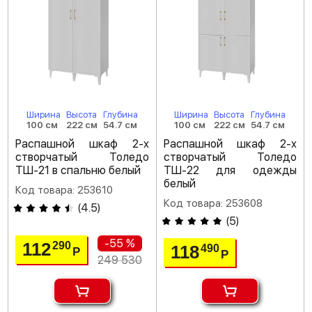
Ширина
Высота
Глубина
Ширина
Высота
Глубина
100 см
222 см
54.7 см
100 см
222 см
54.7 см
Распашной шкаф 2-х
Распашной шкаф 2-х
створчатый Толедо
створчатый Толедо
ТШ-21 в спальню белый
ТШ-22 для одежды
белый
Код товара: 253610
Код товара: 253608
(
4.5
)
(
5
)
-55 %
112
290
118
490
Р
Р
249 530