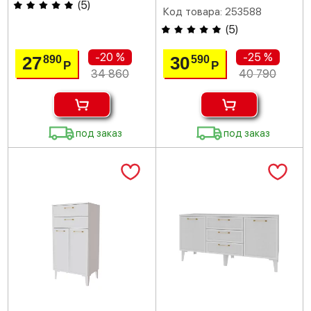
(
5
)
Код товара: 253588
(
5
)
-20 %
-25 %
27
30
890
590
Р
Р
34 860
40 790
под заказ
под заказ