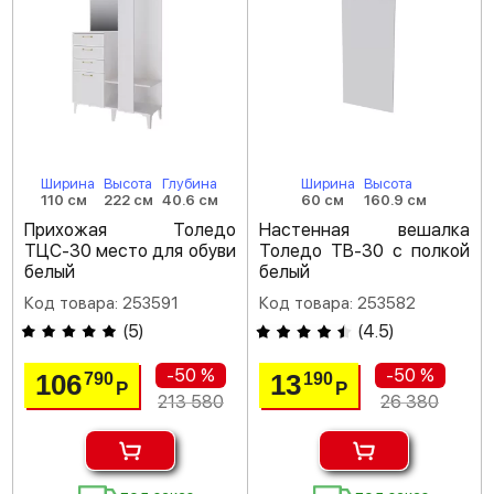
Ширина
Высота
Глубина
Ширина
Высота
110 см
222 см
40.6 см
60 см
160.9 см
Прихожая Толедо
Настенная вешалка
ТЦС-30 место для обуви
Толедо ТВ-30 с полкой
белый
белый
Код товара: 253591
Код товара: 253582
(
5
)
(
4.5
)
-50 %
-50 %
106
13
790
190
Р
Р
213 580
26 380