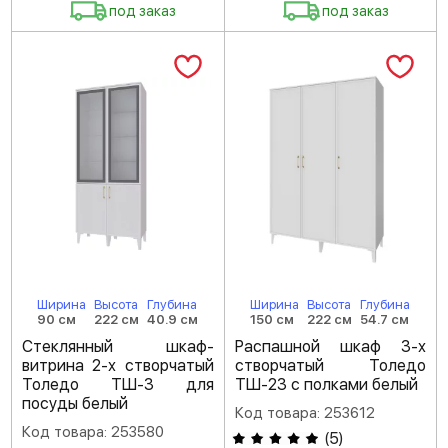
под заказ
под заказ
Ширина
Высота
Глубина
Ширина
Высота
Глубина
90 см
222 см
40.9 см
150 см
222 см
54.7 см
Стеклянный шкаф-
Распашной шкаф 3-х
витрина 2-х створчатый
створчатый Толедо
Толедо ТШ-3 для
ТШ-23 с полками белый
посуды белый
Код товара: 253612
Код товара: 253580
(
5
)