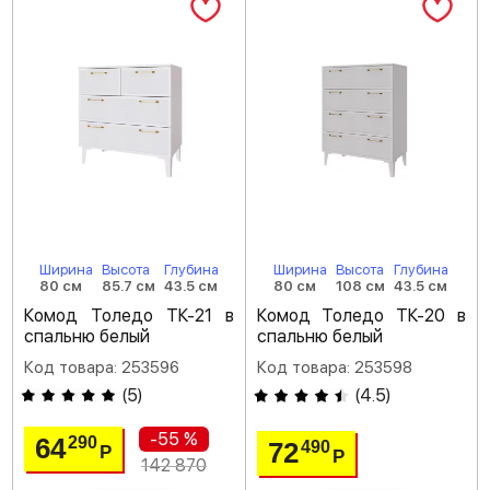
Ширина
Высота
Глубина
Ширина
Высота
Глубина
80 см
85.7 см
43.5 см
80 см
108 см
43.5 см
Комод Толедо ТК-21 в
Комод Толедо ТК-20 в
спальню белый
спальню белый
Код товара: 253596
Код товара: 253598
(
5
)
(
4.5
)
-55 %
64
290
72
490
Р
Р
142 870