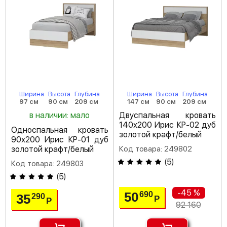
Ширина
Высота
Глубина
Ширина
Высота
Глубина
97 см
90 см
209 см
147 см
90 см
209 см
в наличии: мало
Двуспальная кровать
140х200 Ирис КР-02 дуб
Односпальная кровать
золотой крафт/белый
90х200 Ирис КР-01 дуб
золотой крафт/белый
Код товара: 249802
(
5
)
Код товара: 249803
(
5
)
-45 %
50
690
35
290
Р
Р
92 160