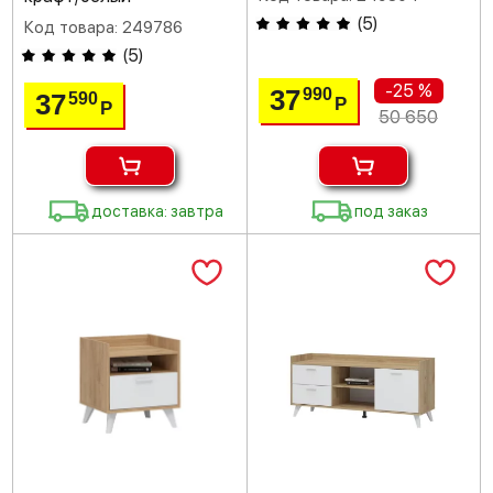
(
5
)
Код товара: 249786
(
5
)
-25 %
37
990
37
590
Р
Р
50 650
доставка: завтра
под заказ