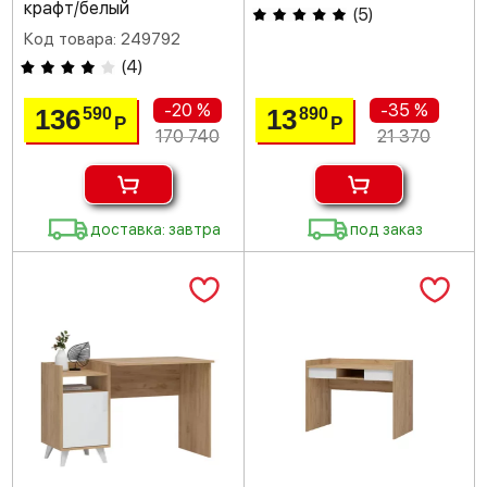
крафт/белый
(
5
)
Код товара: 249792
(
4
)
-20 %
-35 %
136
13
590
890
Р
Р
170 740
21 370
доставка: завтра
под заказ