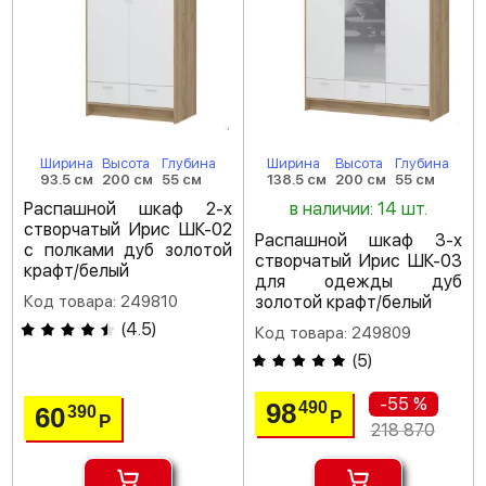
Ширина
Высота
Глубина
Ширина
Высота
Глубина
93.5 см
200 см
55 см
138.5 см
200 см
55 см
Распашной шкаф 2-х
в наличии: 14 шт.
створчатый Ирис ШК-02
Распашной шкаф 3-х
с полками дуб золотой
створчатый Ирис ШК-03
крафт/белый
для одежды дуб
Код товара: 249810
золотой крафт/белый
(
4.5
)
Код товара: 249809
(
5
)
-55 %
98
490
60
390
Р
Р
218 870