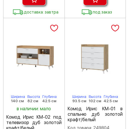
доставка: завтра
под заказ
Ширина
Высота
Глубина
Ширина
Высота
Глубина
140 см
82 см
42.5 см
93.5 см
102 см
42.5 см
в наличии: мало
Комод Ирис КМ-01 в
спальню дуб золотой
Комод Ирис КМ-02 под
крафт/белый
телевизор дуб золотой
крафт/белый
Код товара: 249804