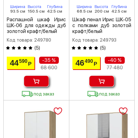
Ширина
Высота
Глубина
Ширина
Высота
Глубина
93.5 см
150.5 см
42.5 см
68.5 см
200 см
42.5 см
Распашной шкаф Ирис
Шкаф пенал Ирис ШК-05
ШК-06 для одежды дуб
с полками дуб золотой
золотой крафт/белый
крафт/белый
Код товара: 249780
Код товара: 249793
(
5
)
(
5
)
-35 %
-40 %
44
46
590
490
Р
Р
68 600
77 480
под заказ
под заказ