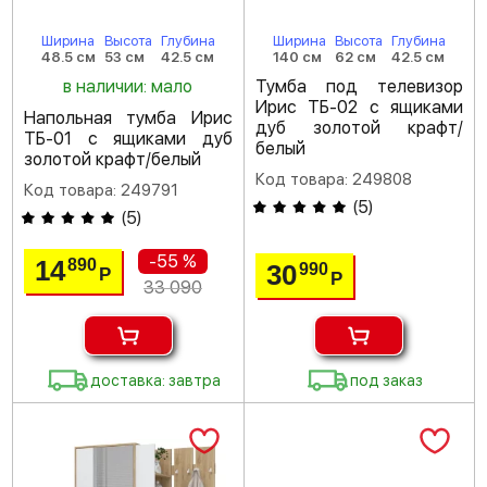
Ширина
Высота
Глубина
Ширина
Высота
Глубина
48.5 см
53 см
42.5 см
140 см
62 см
42.5 см
в наличии: мало
Тумба под телевизор
Ирис ТБ-02 с ящиками
Напольная тумба Ирис
дуб золотой крафт/
ТБ-01 с ящиками дуб
белый
золотой крафт/белый
Код товара: 249808
Код товара: 249791
(
5
)
(
5
)
-55 %
14
890
30
990
Р
Р
33 090
доставка: завтра
под заказ