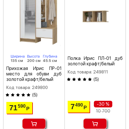
Ширина
Высота
Глубина
Полка Ирис ПЛ-01 дуб
135 см
200 см
45.5 см
золотой крафт/белый
Прихожая Ирис ПР-01
Код товара: 249811
место для обуви дуб
золотой крафт/белый
(
5
)
Код товара: 249800
(
5
)
-30 %
7
490
71
590
Р
Р
10 700