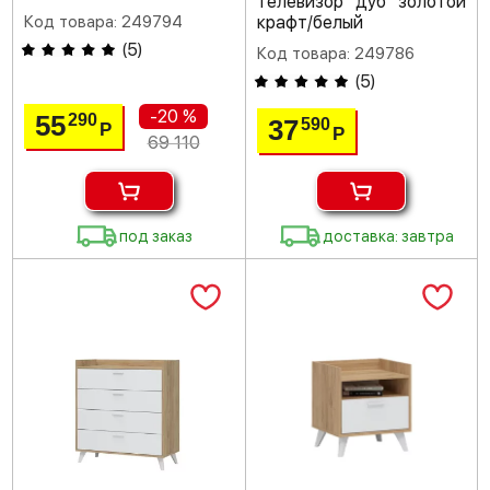
телевизор дуб золотой
Код товара: 249794
крафт/белый
(
5
)
Код товара: 249786
(
5
)
-20 %
55
290
37
590
Р
Р
69 110
под заказ
доставка: завтра