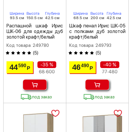
Ширина
Высота
Глубина
Ширина
Высота
Глубина
93.5 см
150.5 см
42.5 см
68.5 см
200 см
42.5 см
Распашной шкаф Ирис
Шкаф пенал Ирис ШК-05
ШК-06 для одежды дуб
с полками дуб золотой
золотой крафт/белый
крафт/белый
Код товара: 249780
Код товара: 249793
(
5
)
(
5
)
-35 %
-40 %
44
46
590
490
Р
Р
68 600
77 480
под заказ
под заказ