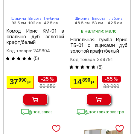
Ширина
Высота
Глубина
Ширина
Высота
Глубина
93.5 см
102 см
42.5 см
48.5 см
53 см
42.5 см
Комод Ирис КМ-01 в
в наличии: мало
спальню дуб золотой
Напольная тумба Ирис
крафт/белый
ТБ-01 с ящиками дуб
Код товара: 249804
золотой крафт/белый
(
5
)
Код товара: 249791
(
5
)
-25 %
-55 %
37
14
990
890
Р
Р
50 650
33 090
под заказ
доставка: завтра