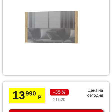
Цена на
13
-35 %
990
сегодня
Р
21 520