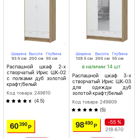
Ширина
Высота
Глубина
Ширина
Высота
Глубина
93.5 см
200 см
55 см
138.5 см
200 см
55 см
Распашной шкаф 2-х
в наличии: 14 шт.
створчатый Ирис ШК-02
Распашной шкаф 3-х
с полками дуб золотой
створчатый Ирис ШК-03
крафт/белый
для одежды дуб
Код товара: 249810
золотой крафт/белый
(
4.5
)
Код товара: 249809
(
5
)
-55 %
98
490
60
390
Р
Р
218 870