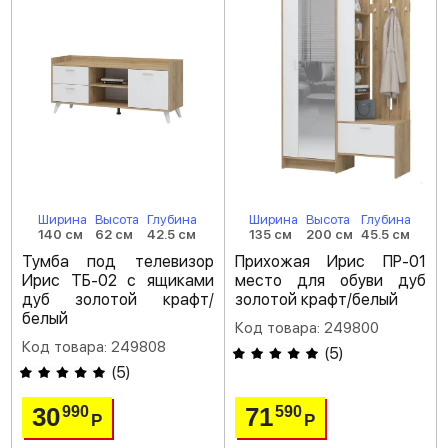
Ширина
Высота
Глубина
Ширина
Высота
Глубина
140 см
62 см
42.5 см
135 см
200 см
45.5 см
Тумба под телевизор
Прихожая Ирис ПР-01
Ирис ТБ-02 с ящиками
место для обуви дуб
дуб золотой крафт/
золотой крафт/белый
белый
Код товара: 249800
Код товара: 249808
(
5
)
(
5
)
30
71
990
590
Р
Р