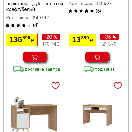
зеркалом дуб золотой
Код товара: 249807
крафт/белый
(
5
)
Код товара: 249792
(
4
)
-20 %
-35 %
136
13
590
890
Р
Р
170 740
21 370
доставка: завтра
под заказ