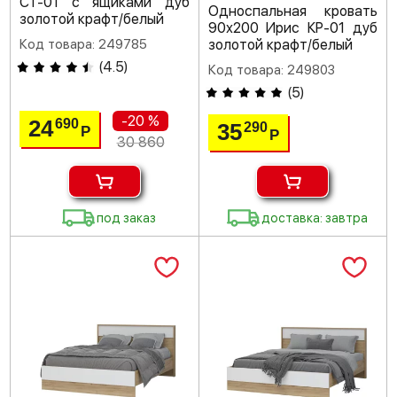
СТ-01 с ящиками дуб
Односпальная кровать
золотой крафт/белый
90х200 Ирис КР-01 дуб
Код товара: 249785
золотой крафт/белый
(
4.5
)
Код товара: 249803
(
5
)
-20 %
24
690
35
290
Р
Р
30 860
под заказ
доставка: завтра