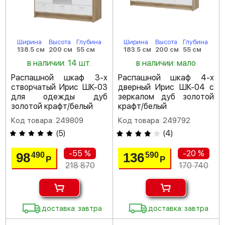
Ширина
Высота
Глубина
Ширина
Высота
Глубина
138.5 см
200 см
55 см
183.5 см
200 см
55 см
в наличии: 14 шт.
в наличии: мало
Распашной шкаф 3-х
Распашной шкаф 4-х
створчатый Ирис ШК-03
дверный Ирис ШК-04 с
для одежды дуб
зеркалом дуб золотой
золотой крафт/белый
крафт/белый
Код товара: 249809
Код товара: 249792
(
5
)
(
4
)
-55 %
-20 %
98
136
490
590
Р
Р
218 870
170 740
доставка: завтра
доставка: завтра