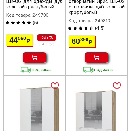
ШК-06 для одежды дуб
створчатый Ирис ШК-02
золотой крафт/белый
с полками дуб золотой
крафт/белый
Код товара: 249780
Код товара: 249810
(
5
)
(
4.5
)
-35 %
44
590
60
390
Р
Р
68 600
под заказ
под заказ