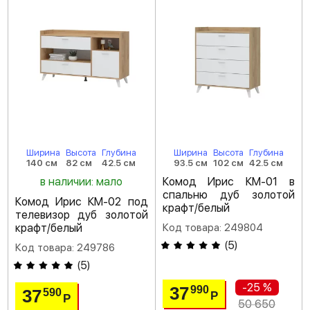
Ширина
Высота
Глубина
Ширина
Высота
Глубина
140 см
82 см
42.5 см
93.5 см
102 см
42.5 см
в наличии: мало
Комод Ирис КМ-01 в
спальню дуб золотой
Комод Ирис КМ-02 под
крафт/белый
телевизор дуб золотой
крафт/белый
Код товара: 249804
(
5
)
Код товара: 249786
(
5
)
-25 %
37
990
37
590
Р
Р
50 650