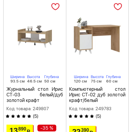
Ширина
Высота
Глубина
Ширина
Высота
Глубина
93.5 см
46.5 см
50 см
120 см
75 см
60 см
Журнальный стол Ирис
Компьютерный стол
СТ-03 белый/дуб
Ирис СТ-02 дуб золотой
золотой крафт
крафт/белый
Код товара: 249807
Код товара: 249783
(
5
)
(
5
)
-35 %
13
890
22
390
Р