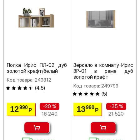
Полка Ирис ПЛ-02 дуб
Зеркало в комнату Ирис
золотой крафт/белый
ЗР-01 в раме дуб
золотой крафт
Код товара: 249812
Код товара: 249799
(
4.5
)
(
5
)
-20 %
-35 %
12
13
990
990
Р
Р
16 240
21 520