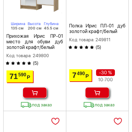
Ширина
Высота
Глубина
Полка Ирис ПЛ-01 дуб
135 см
200 см
45.5 см
золотой крафт/белый
Прихожая Ирис ПР-01
Код товара: 249811
место для обуви дуб
золотой крафт/белый
(
5
)
Код товара: 249800
(
5
)
-30 %
7
490
71
590
Р
Р
10 700
под заказ
под заказ