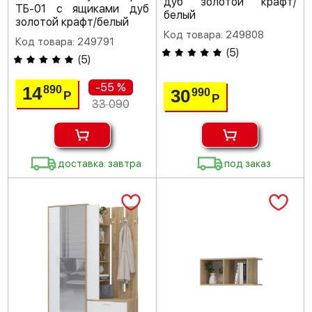
дуб золотой крафт/
ТБ-01 с ящиками дуб
белый
золотой крафт/белый
Код товара: 249808
Код товара: 249791
(
5
)
(
5
)
-55 %
14
890
30
990
Р
Р
33 090
доставка: завтра
под заказ