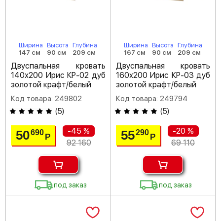
Ширина
Высота
Глубина
Ширина
Высота
Глубина
147 см
90 см
209 см
167 см
90 см
209 см
Двуспальная кровать
Двуспальная кровать
140х200 Ирис КР-02 дуб
160х200 Ирис КР-03 дуб
золотой крафт/белый
золотой крафт/белый
Код товара: 249802
Код товара: 249794
(
5
)
(
5
)
-45 %
-20 %
50
55
690
290
Р
Р
92 160
69 110
под заказ
под заказ