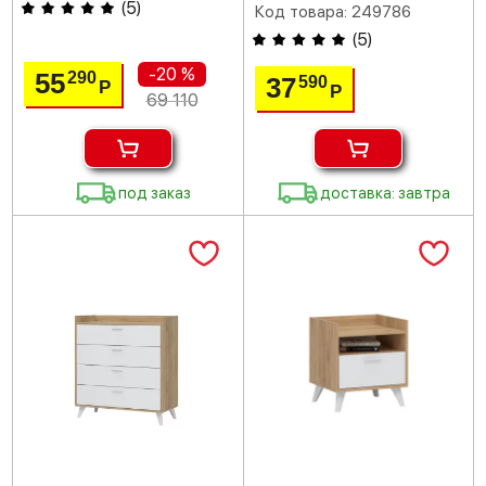
(
5
)
Код товара: 249786
(
5
)
-20 %
55
290
37
590
Р
Р
69 110
под заказ
доставка: завтра