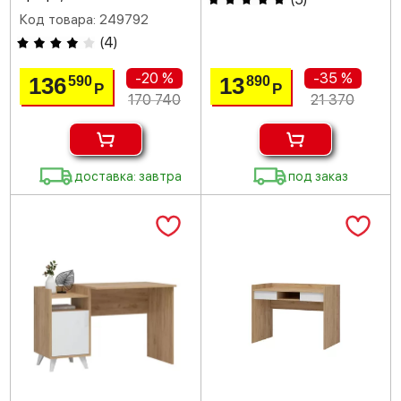
Код товара: 249792
(
4
)
-20 %
-35 %
136
13
590
890
Р
Р
170 740
21 370
доставка: завтра
под заказ