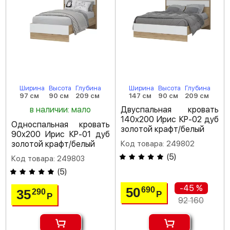
Ширина
Высота
Глубина
Ширина
Высота
Глубина
97 см
90 см
209 см
147 см
90 см
209 см
в наличии: мало
Двуспальная кровать
140х200 Ирис КР-02 дуб
Односпальная кровать
золотой крафт/белый
90х200 Ирис КР-01 дуб
золотой крафт/белый
Код товара: 249802
(
5
)
Код товара: 249803
(
5
)
-45 %
50
690
35
290
Р
Р
92 160