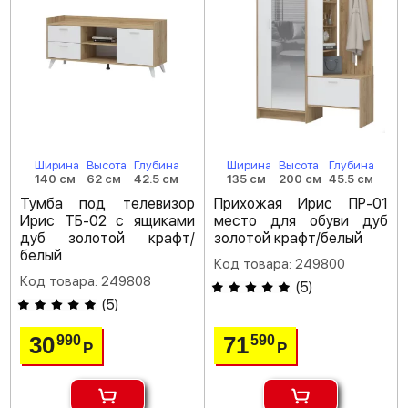
Ширина
Высота
Глубина
Ширина
Высота
Глубина
140 см
62 см
42.5 см
135 см
200 см
45.5 см
Тумба под телевизор
Прихожая Ирис ПР-01
Ирис ТБ-02 с ящиками
место для обуви дуб
дуб золотой крафт/
золотой крафт/белый
белый
Код товара: 249800
Код товара: 249808
(
5
)
(
5
)
30
71
990
590
Р
Р