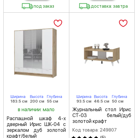
под заказ
доставка: завтра
Ширина
Высота
Глубина
Ширина
Высота
Глубина
183.5 см
200 см
55 см
93.5 см
46.5 см
50 см
в наличии: мало
Журнальный стол Ирис
СТ-03 белый/дуб
Распашной шкаф 4-х
золотой крафт
дверный Ирис ШК-04 с
зеркалом дуб золотой
Код товара: 249807
крафт/белый
(
5
)