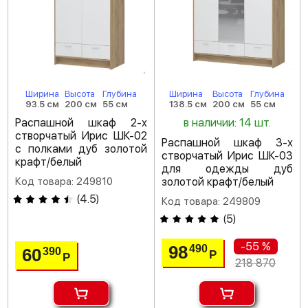
Ширина
Высота
Глубина
Ширина
Высота
Глубина
93.5 см
200 см
55 см
138.5 см
200 см
55 см
Распашной шкаф 2-х
в наличии: 14 шт.
створчатый Ирис ШК-02
Распашной шкаф 3-х
с полками дуб золотой
створчатый Ирис ШК-03
крафт/белый
для одежды дуб
Код товара: 249810
золотой крафт/белый
(
4.5
)
Код товара: 249809
(
5
)
-55 %
98
490
60
390
Р
Р
218 870