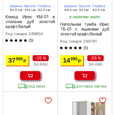
Ширина
Высота
Глубина
Ширина
Высота
Глубина
93.5 см
102 см
42.5 см
48.5 см
53 см
42.5 см
Комод Ирис КМ-01 в
в наличии: мало
спальню дуб золотой
Напольная тумба Ирис
крафт/белый
ТБ-01 с ящиками дуб
Код товара: 249804
золотой крафт/белый
(
5
)
Код товара: 249791
(
5
)
-25 %
-55 %
37
14
990
890
Р
Р
50 650
33 090
под заказ
доставка: завтра