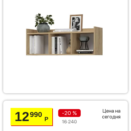
Цена на
12
-20 %
990
сегодня
Р
16 240