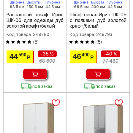
Ширина
Высота
Глубина
Ширина
Высота
Глубина
93.5 см
150.5 см
42.5 см
68.5 см
200 см
42.5 см
Распашной шкаф Ирис
Шкаф пенал Ирис ШК-05
ШК-06 для одежды дуб
с полками дуб золотой
золотой крафт/белый
крафт/белый
Код товара: 249780
Код товара: 249793
(
5
)
(
5
)
-35 %
-40 %
44
46
590
490
Р
Р
68 600
77 480
под заказ
под заказ