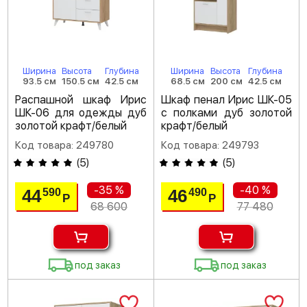
Ширина
Высота
Глубина
Ширина
Высота
Глубина
93.5 см
150.5 см
42.5 см
68.5 см
200 см
42.5 см
Распашной шкаф Ирис
Шкаф пенал Ирис ШК-05
ШК-06 для одежды дуб
с полками дуб золотой
золотой крафт/белый
крафт/белый
Код товара: 249780
Код товара: 249793
(
5
)
(
5
)
-35 %
-40 %
44
46
590
490
Р
Р
68 600
77 480
под заказ
под заказ