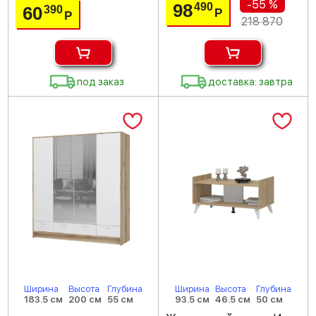
-55 %
98
490
60
390
Р
Р
218 870
под заказ
доставка: завтра
Ширина
Высота
Глубина
Ширина
Высота
Глубина
183.5 см
200 см
55 см
93.5 см
46.5 см
50 см