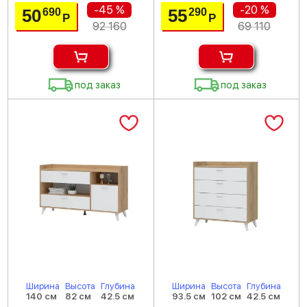
-45 %
-20 %
50
55
690
290
Р
Р
92 160
69 110
под заказ
под заказ
Ширина
Высота
Глубина
Ширина
Высота
Глубина
140 см
82 см
42.5 см
93.5 см
102 см
42.5 см