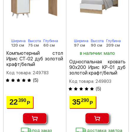
Ширина
Высота
Глубина
Ширина
Высота
Глубина
120 см
75 см
60 см
97 см
90 см
209 см
Компьютерный стол
в наличии: мало
Ирис СТ-02 дуб золотой
Односпальная кровать
крафт/белый
90х200 Ирис КР-01 дуб
Код товара: 249783
золотой крафт/белый
(
5
)
Код товара: 249803
(
5
)
22
35
390
290
Р
Р
под заказ
доставка: завтра