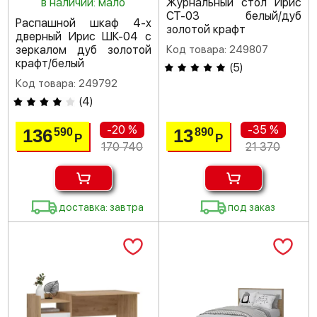
в наличии: мало
Журнальный стол Ирис
СТ-03 белый/дуб
Распашной шкаф 4-х
золотой крафт
дверный Ирис ШК-04 с
зеркалом дуб золотой
Код товара: 249807
крафт/белый
(
5
)
Код товара: 249792
(
4
)
-20 %
-35 %
136
13
590
890
Р
Р
170 740
21 370
доставка: завтра
под заказ