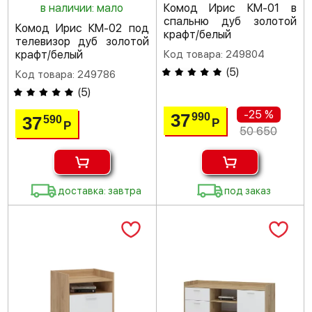
в наличии: мало
Комод Ирис КМ-01 в
спальню дуб золотой
Комод Ирис КМ-02 под
крафт/белый
телевизор дуб золотой
крафт/белый
Код товара: 249804
(
5
)
Код товара: 249786
(
5
)
-25 %
37
990
37
590
Р
Р
50 650
доставка: завтра
под заказ