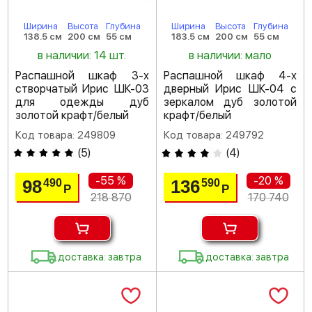
Ширина
Высота
Глубина
Ширина
Высота
Глубина
138.5 см
200 см
55 см
183.5 см
200 см
55 см
в наличии: 14 шт.
в наличии: мало
Распашной шкаф 3-х
Распашной шкаф 4-х
створчатый Ирис ШК-03
дверный Ирис ШК-04 с
для одежды дуб
зеркалом дуб золотой
золотой крафт/белый
крафт/белый
Код товара: 249809
Код товара: 249792
(
5
)
(
4
)
-55 %
-20 %
98
136
490
590
Р
Р
218 870
170 740
доставка: завтра
доставка: завтра