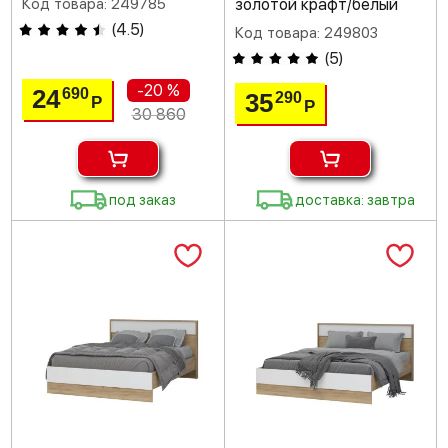
Код товара: 249785
золотой крафт/белый
(
4.5
)
Код товара: 249803
(
5
)
-20 %
24
690
35
290
Р
Р
30 860
под заказ
доставка: завтра