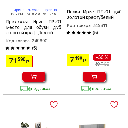
Ширина
Высота
Глубина
Полка Ирис ПЛ-01 дуб
135 см
200 см
45.5 см
золотой крафт/белый
Прихожая Ирис ПР-01
Код товара: 249811
место для обуви дуб
золотой крафт/белый
(
5
)
Код товара: 249800
(
5
)
-30 %
7
490
71
590
Р
Р
10 700
под заказ
под заказ