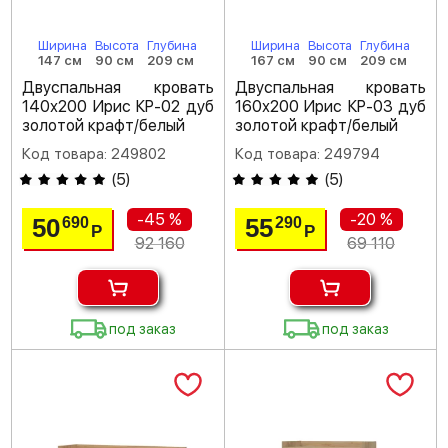
Ширина
Высота
Глубина
Ширина
Высота
Глубина
147 см
90 см
209 см
167 см
90 см
209 см
Двуспальная кровать
Двуспальная кровать
140х200 Ирис КР-02 дуб
160х200 Ирис КР-03 дуб
золотой крафт/белый
золотой крафт/белый
Код товара: 249802
Код товара: 249794
(
5
)
(
5
)
-45 %
-20 %
50
55
690
290
Р
Р
92 160
69 110
под заказ
под заказ