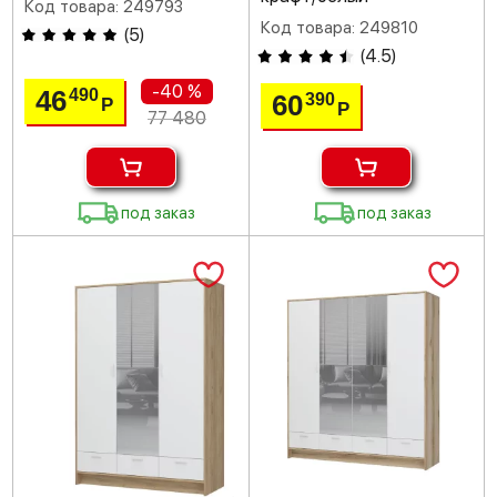
Код товара: 249793
Код товара: 249810
(
5
)
(
4.5
)
-40 %
46
490
60
390
Р
Р
77 480
под заказ
под заказ