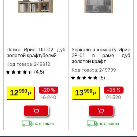
Полка Ирис ПЛ-02 дуб
Зеркало в комнату Ирис
золотой крафт/белый
ЗР-01 в раме дуб
золотой крафт
Код товара: 249812
Код товара: 249799
(
4.5
)
(
5
)
-20 %
-35 %
12
13
990
990
Р
Р
16 240
21 520
под заказ
под заказ