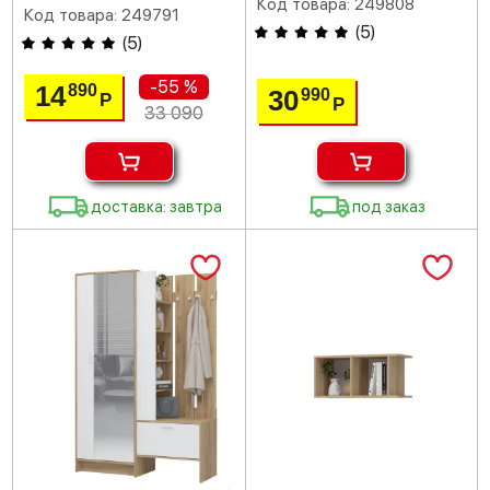
Код товара: 249808
Код товара: 249791
(
5
)
(
5
)
-55 %
14
890
30
990
Р
Р
33 090
доставка: завтра
под заказ