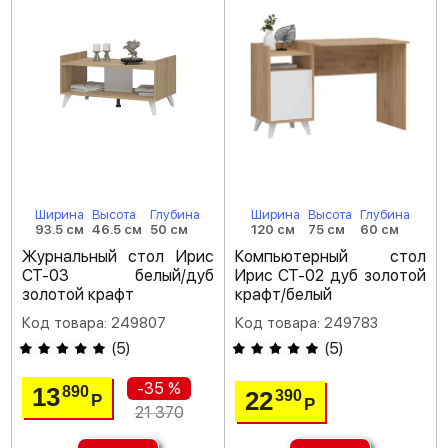
Ширина
Высота
Глубина
Ширина
Высота
Глубина
93.5 см
46.5 см
50 см
120 см
75 см
60 см
Журнальный стол Ирис
Компьютерный стол
СТ-03 белый/дуб
Ирис СТ-02 дуб золотой
золотой крафт
крафт/белый
Код товара: 249807
Код товара: 249783
(
5
)
(
5
)
-35 %
13
890
22
390
Р
Р
21 370