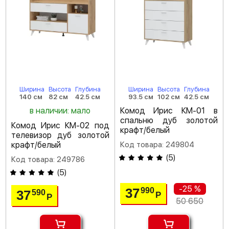
Ширина
Высота
Глубина
Ширина
Высота
Глубина
140 см
82 см
42.5 см
93.5 см
102 см
42.5 см
в наличии: мало
Комод Ирис КМ-01 в
спальню дуб золотой
Комод Ирис КМ-02 под
крафт/белый
телевизор дуб золотой
крафт/белый
Код товара: 249804
(
5
)
Код товара: 249786
(
5
)
-25 %
37
990
37
590
Р
Р
50 650