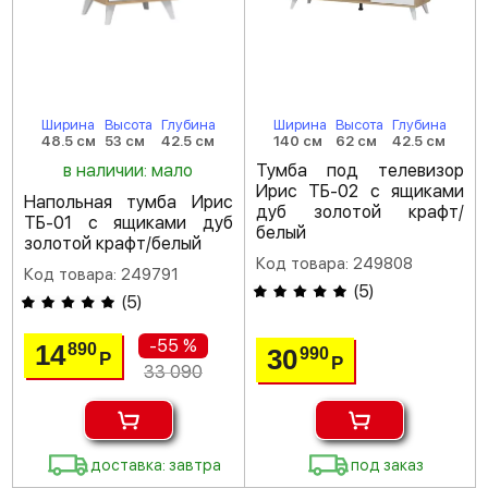
Ширина
Высота
Глубина
Ширина
Высота
Глубина
48.5 см
53 см
42.5 см
140 см
62 см
42.5 см
в наличии: мало
Тумба под телевизор
Ирис ТБ-02 с ящиками
Напольная тумба Ирис
дуб золотой крафт/
ТБ-01 с ящиками дуб
белый
золотой крафт/белый
Код товара: 249808
Код товара: 249791
(
5
)
(
5
)
-55 %
14
890
30
990
Р
Р
33 090
доставка: завтра
под заказ